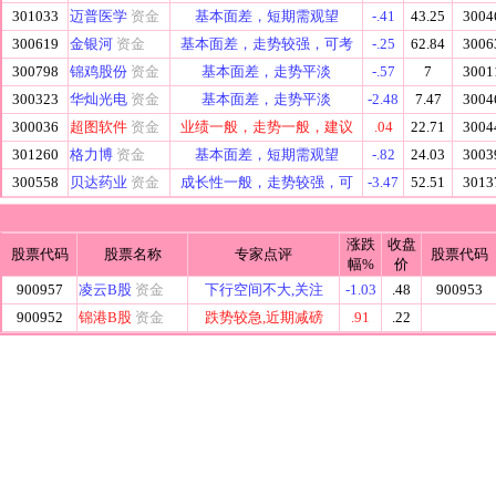
301033
迈普医学
资金
基本面差，短期需观望
-.41
43.25
3004
300619
金银河
资金
基本面差，走势较强，可考
-.25
62.84
3006
300798
锦鸡股份
资金
基本面差，走势平淡
-.57
7
3001
300323
华灿光电
资金
基本面差，走势平淡
-2.48
7.47
3004
300036
超图软件
资金
业绩一般，走势一般，建议
.04
22.71
3004
301260
格力博
资金
基本面差，短期需观望
-.82
24.03
3003
300558
贝达药业
资金
成长性一般，走势较强，可
-3.47
52.51
3013
涨跌
收盘
股票代码
股票名称
专家点评
股票代码
幅%
价
900957
凌云B股
资金
下行空间不大,关注
-1.03
.48
900953
900952
锦港B股
资金
跌势较急,近期减磅
.91
.22