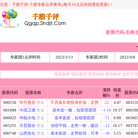
注意：千股千评-个股专家点评查询,(每天16点后持续逐批更新)！
股票代码/名称/
专家团1点评时间
2023/3/13
专家团2时间
2022/4/8
瑞联新材
明冠新材
有研粉材
赛特新材
金科环
涨跌
收盘
股票代码
股票名称
专家点评
股票代
幅%
价
600156
华升股份
资金
不具备长期投资价值，走势
.22
4.47
60313
601698
中国卫通
资金
基本面一般，短期需观望
-1.16
19.57
60039
600025
华能水电
资金
基本面差，短期需观望
-.71
6.99
60360
605255
天普股份
资金
业绩平稳，走势一般，建议
-.12
16.17
60376
600740
山西焦化
资金
基本面差，走势较强，可考
-.39
5.15
60301