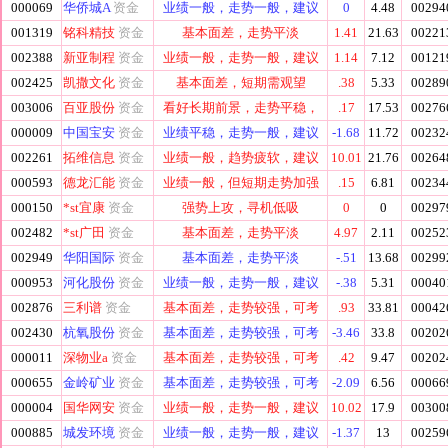
000069
华侨城A
资金
业绩一般，走势一般，建议
0
4.48
00294
001319
铭科精技
资金
基本面差，走势平淡
1.41
21.63
00221
002388
新亚制程
资金
业绩一般，走势一般，建议
1.14
7.12
00121
002425
凯撒文化
资金
基本面差，短期需观望
.38
5.33
00289
003006
百亚股份
资金
看好长期前景，走势平稳，
.17
17.53
00276
000009
中国宝安
资金
业绩平稳，走势一般，建议
-1.68
11.72
00232
002261
拓维信息
资金
业绩一般，趋势疲软，建议
10.01
21.76
00264
000593
德龙汇能
资金
业绩一般，但短期走势加强
.15
6.81
00234
000150
*st宜康
资金
强势上攻，寻机低吸
0
0
00297
002482
*st广田
资金
基本面差，走势平淡
4.97
2.11
00252
002949
华阳国际
资金
基本面差，走势平淡
-.51
13.68
00299
000953
河化股份
资金
业绩一般，走势一般，建议
-.38
5.31
00040
002876
三利谱
资金
基本面差，走势较强，可考
.93
33.81
00042
002430
杭氧股份
资金
基本面差，走势较强，可考
-3.46
33.8
00202
000011
深物业a
资金
基本面差，走势较强，可考
.42
9.47
00202
000655
金岭矿业
资金
基本面差，走势较强，可考
-2.09
6.56
00066
000004
国华网安
资金
业绩一般，走势一般，建议
10.02
17.9
00300
000885
城发环境
资金
业绩一般，走势一般，建议
-1.37
13
00259