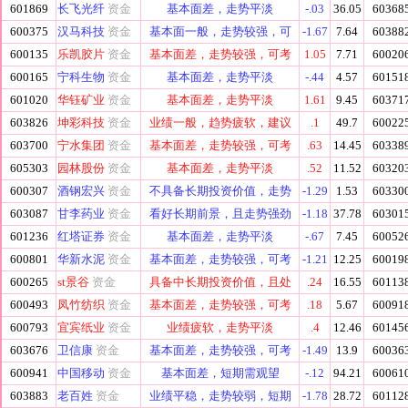
601869
长飞光纤
资金
基本面差，走势平淡
-.03
36.05
60368
600375
汉马科技
资金
基本面一般，走势较强，可
-1.67
7.64
60388
600135
乐凯胶片
资金
基本面差，走势较强，可考
1.05
7.71
60020
600165
宁科生物
资金
基本面差，走势平淡
-.44
4.57
60151
601020
华钰矿业
资金
基本面差，走势平淡
1.61
9.45
60371
603826
坤彩科技
资金
业绩一般，趋势疲软，建议
.1
49.7
60022
603700
宁水集团
资金
基本面差，走势较强，可考
.63
14.45
60338
605303
园林股份
资金
基本面差，走势平淡
.52
11.52
60320
600307
酒钢宏兴
资金
不具备长期投资价值，走势
-1.29
1.53
60330
603087
甘李药业
资金
看好长期前景，且走势强劲
-1.18
37.78
60301
601236
红塔证券
资金
基本面差，走势平淡
-.67
7.45
60052
600801
华新水泥
资金
基本面差，走势较强，可考
-1.21
12.25
60019
600265
st景谷
资金
具备中长期投资价值，且处
.24
16.55
60113
600493
凤竹纺织
资金
基本面差，走势较强，可考
.18
5.67
60091
600793
宜宾纸业
资金
业绩疲软，走势平淡
.4
12.46
60145
603676
卫信康
资金
基本面差，走势较强，可考
-1.49
13.9
60036
600941
中国移动
资金
基本面差，短期需观望
-.12
94.21
60061
603883
老百姓
资金
业绩平稳，走势较弱，短期
-1.78
28.72
60112