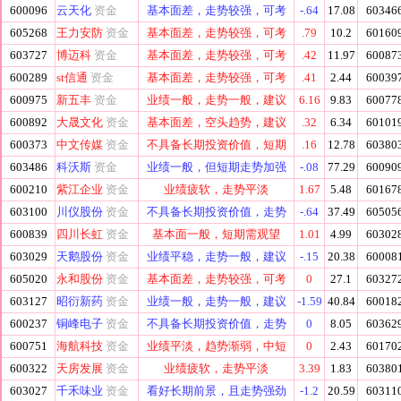
600096
云天化
资金
基本面差，走势较强，可考
-.64
17.08
60346
605268
王力安防
资金
基本面差，走势较强，可考
.79
10.2
60160
603727
博迈科
资金
基本面差，走势较强，可考
.42
11.97
60087
600289
st信通
资金
基本面差，走势较强，可考
.41
2.44
60039
600975
新五丰
资金
业绩一般，走势一般，建议
6.16
9.83
60077
600892
大晟文化
资金
基本面差，空头趋势，建议
.32
6.34
60101
600373
中文传媒
资金
不具备长期投资价值，短期
.16
12.78
60380
603486
科沃斯
资金
业绩一般，但短期走势加强
-.08
77.29
60090
600210
紫江企业
资金
业绩疲软，走势平淡
1.67
5.48
60167
603100
川仪股份
资金
不具备长期投资价值，走势
-.64
37.49
60505
600839
四川长虹
资金
基本面一般，短期需观望
1.01
4.99
60302
603029
天鹅股份
资金
业绩平稳，走势一般，建议
-.15
20.38
60008
605020
永和股份
资金
基本面差，走势较强，可考
0
27.1
60327
603127
昭衍新药
资金
业绩一般，走势一般，建议
-1.59
40.84
60018
600237
铜峰电子
资金
不具备长期投资价值，走势
0
8.05
60362
600751
海航科技
资金
业绩平淡，趋势渐弱，中短
0
2.43
60170
600322
天房发展
资金
业绩疲软，走势平淡
3.39
1.83
60380
603027
千禾味业
资金
看好长期前景，且走势强劲
-1.2
20.59
60311