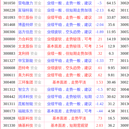
301050
雷电微力
资金
业绩一般，走势一般，建议
-.5
64.15
3002
300228
富瑞特装
资金
业绩一般，但短期走势加强
-2.13
6.42
3011
301093
华兰股份
资金
业绩平稳，走势一般，建议
.18
33.87
3003
301468
博盈特焊
资金
业绩平稳，走势一般，建议
-2.04
35.6
3009
300306
远方信息
资金
业绩疲软，空头趋势，建议
-1.89
11.95
3005
300800
力合科技
资金
业绩疲软，走势较强，可考
.21
14.19
3003
300650
太龙股份
资金
基本面差，走势较强，可考
2.54
12.9
3007
300883
龙利得
资金
业绩一般，但短期走势加强
.32
6.3
3008
301327
华宝新能
资金
业绩平稳，走势一般，建议
-1.33
77
3011
300608
思特奇
资金
业绩疲软，空头趋势，建议
.61
9.95
3003
300611
美力科技
资金
业绩平稳，走势一般，建议
.62
9.81
3012
300408
三环集团
资金
基本面差，走势平淡
1.53
30.46
3002
301312
智立方
资金
业绩平稳，走势一般，建议
-1.5
97.02
3004
300442
润泽科技
资金
业绩平稳，走势较弱，短期
-2.55
30.62
3010
301311
昆船智能
资金
业绩平稳，走势一般，建议
-1.42
31.2
3013
300173
福能东方
资金
基本面差，走势较强，可考
-.44
4.58
3011
300828
锐新科技
资金
基本面差，走势平淡
.73
16.5
3006
301330
熵基科技
资金
基本面差，短期需观望
2.03
36.2
3009