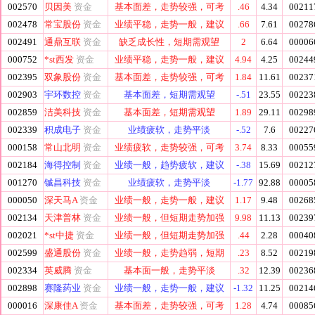
002570
贝因美
资金
基本面差，走势较强，可考
.46
4.34
00211
002478
常宝股份
资金
业绩平稳，走势一般，建议
.66
7.61
00278
002491
通鼎互联
资金
缺乏成长性，短期需观望
2
6.64
00006
000752
*st西发
资金
业绩平稳，走势一般，建议
4.94
4.25
00244
002395
双象股份
资金
基本面差，走势较强，可考
1.84
11.61
00237
002903
宇环数控
资金
基本面差，短期需观望
-.51
23.55
00223
002859
洁美科技
资金
基本面差，短期需观望
1.89
29.11
00298
002339
积成电子
资金
业绩疲软，走势平淡
-.52
7.6
00227
000158
常山北明
资金
业绩疲软，走势较强，可考
3.74
8.33
00055
002184
海得控制
资金
业绩一般，趋势疲软，建议
-.38
15.69
00212
001270
铖昌科技
资金
业绩疲软，走势平淡
-1.77
92.88
00005
000050
深天马A
资金
业绩一般，走势一般，建议
1.17
9.48
00268
002134
天津普林
资金
业绩一般，但短期走势加强
9.98
11.13
00239
002021
*st中捷
资金
业绩一般，但短期走势加强
.44
2.28
00040
002599
盛通股份
资金
业绩一般，走势趋弱，短期
.23
8.52
00219
002334
英威腾
资金
基本面一般，走势平淡
.32
12.39
00236
002898
赛隆药业
资金
业绩一般，走势一般，建议
-1.32
11.25
00214
000016
深康佳A
资金
基本面差，走势较强，可考
1.28
4.74
00085