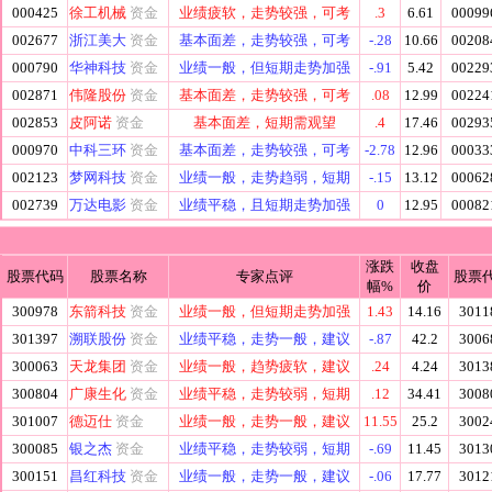
000425
徐工机械
资金
业绩疲软，走势较强，可考
.3
6.61
00099
002677
浙江美大
资金
基本面差，走势较强，可考
-.28
10.66
00208
000790
华神科技
资金
业绩一般，但短期走势加强
-.91
5.42
00229
002871
伟隆股份
资金
基本面差，走势较强，可考
.08
12.99
00224
002853
皮阿诺
资金
基本面差，短期需观望
.4
17.46
00293
000970
中科三环
资金
基本面差，走势较强，可考
-2.78
12.96
00033
002123
梦网科技
资金
业绩一般，走势趋弱，短期
-.15
13.12
00062
002739
万达电影
资金
业绩平稳，且短期走势加强
0
12.95
00082
涨跌
收盘
股票代码
股票名称
专家点评
股票
幅%
价
300978
东箭科技
资金
业绩一般，但短期走势加强
1.43
14.16
3011
301397
溯联股份
资金
业绩平稳，走势一般，建议
-.87
42.2
3006
300063
天龙集团
资金
业绩一般，趋势疲软，建议
.24
4.24
3013
300804
广康生化
资金
业绩平稳，走势较弱，短期
.12
34.41
3008
301007
德迈仕
资金
业绩一般，走势一般，建议
11.55
25.2
3002
300085
银之杰
资金
业绩平稳，走势较弱，短期
-.69
11.45
3013
300151
昌红科技
资金
业绩一般，走势一般，建议
-.06
17.77
3012