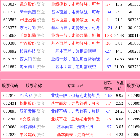
603037
凯众股份
资金
业绩疲软，走势较强，可考
.57
15.9
60133
601718
际华集团
资金
基本面差，走势较强，可考
-.34
2.95
60133
603583
xd捷昌驱
资金
基本面差，走势较强，可考
1
21.3
60326
603377
东方时尚
资金
基本面差，走势较强，可考
-1.21
8.19
60106
605068
明新旭腾
资金
业绩一般，走势趋弱，短期
1.83
24.48
60011
600308
华泰股份
资金
基本面差，走势较强，可考
.26
3.81
60186
603992
松霖科技
资金
基本面差，短期需观望
-.27
14.8
60020
605155
西大门
资金
业绩一般，但短期走势加强
-.21
14.53
60051
601882
海天精工
资金
基本面差，短期需观望
-.67
31.09
60373
涨跌
收盘
股票代码
股票名称
专家点评
股票代
幅%
价
002816
*st和科
资金
业绩一般，但短期走势加强
-1.68
9.95
00249
002431
棕榈股份
资金
基本面差，走势较强，可考
3.7
2.52
00090
000895
双汇发展
资金
业绩不错，走势较强，短期
-.7
24.23
00247
002200
st交投
资金
业绩平稳，且短期走势加强
.25
8.08
00286
000068
华控赛格
资金
基本面差，走势平淡
-.97
3.05
00169
002822
中装建设
资金
基本面差，走势平淡
.24
4.23
00086