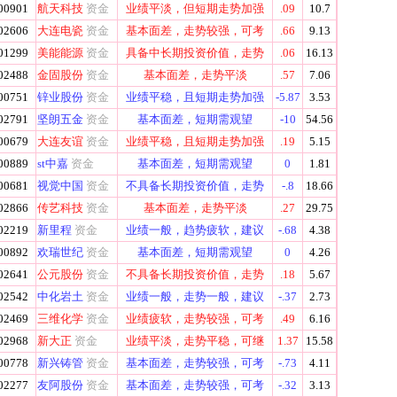
00901
航天科技
资金
业绩平淡，但短期走势加强
.09
10.7
02606
大连电瓷
资金
基本面差，走势较强，可考
.66
9.13
01299
美能能源
资金
具备中长期投资价值，走势
.06
16.13
02488
金固股份
资金
基本面差，走势平淡
.57
7.06
00751
锌业股份
资金
业绩平稳，且短期走势加强
-5.87
3.53
02791
坚朗五金
资金
基本面差，短期需观望
-10
54.56
00679
大连友谊
资金
业绩平稳，且短期走势加强
.19
5.15
00889
st中嘉
资金
基本面差，短期需观望
0
1.81
00681
视觉中国
资金
不具备长期投资价值，走势
-.8
18.66
02866
传艺科技
资金
基本面差，走势平淡
.27
29.75
02219
新里程
资金
业绩一般，趋势疲软，建议
-.68
4.38
00892
欢瑞世纪
资金
基本面差，短期需观望
0
4.26
02641
公元股份
资金
不具备长期投资价值，走势
.18
5.67
02542
中化岩土
资金
业绩一般，走势一般，建议
-.37
2.73
02469
三维化学
资金
业绩疲软，走势较强，可考
.49
6.16
02968
新大正
资金
业绩平淡，走势平稳，可继
1.37
15.58
00778
新兴铸管
资金
基本面差，走势较强，可考
-.73
4.11
02277
友阿股份
资金
基本面差，走势较强，可考
-.32
3.13