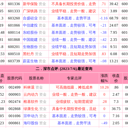
.9
601336
新华保险
资金
不具备长期投资价值，走势
.71
39.42
600
95
601333
广深铁路
资金
业绩平稳，走势一般，建议
.52
3.89
600
.3
603260
合盛硅业
资金
基本面差，走势平淡
-1.16
68.79
601
19
601066
中信建投
资金
基本面差，走势较强，可考
-.21
24.07
600
.48
600114
东睦股份
资金
基本面差，走势较强，可考
-.38
7.95
601
81
601868
中国能建
资金
业绩一般，走势一般，建议
-.42
2.35
600
.8
600201
生物股份
资金
业绩平稳，且短期走势加强
-.94
9.51
600
.53
600510
黑牡丹
资金
业绩平稳，且短期走势加强
.83
6.08
603
.09
603739
蔚蓝生物
资金
基本面差，走势较强，可考
-.08
13.21
603
二．深市点评↓[2023/7/6].最近查询
收盘
涨跌
收盘
股票代码
股票名称
专家点评
股
价
幅%
价
.95
002499
科林退
资金
可高抛低吸，摊低成本
10.26
.86
0
.52
000903
云内动力
资金
业绩一般，走势一般，建议
0
2.47
0
.23
002474
榕基软件
资金
业绩疲软，短期需观望
.28
7.3
0
.08
002868
绿康生化
资金
具备中长期投资价值，且处
0
36.75
0
.05
001696
宗申动力
资金
基本面差，走势较强，可考
0
7.16
0
.23
000861
海印股份
资金
基本面差，走势平淡
-.49
2.05
0