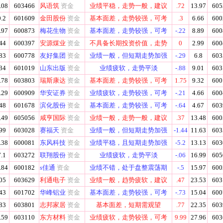
.08
603466
风语筑
资金
业绩平稳，走势一般，建议
.72
13.97
605
.2
601609
金田股份
资金
基本面差，走势较强，可考
.3
6.66
600
.97
600873
梅花生物
资金
基本面差，走势较强，可考
-.22
8.89
600
44
600397
安源煤业
资金
不具备长期投资价值，走势
0
2.99
600
83
600778
友好集团
资金
业绩一般，但短期走势加强
-.29
6.8
603
34
601019
山东出版
资金
业绩疲软，走势平淡
-.88
9.01
603
.78
603803
瑞斯康达
资金
基本面差，走势较强，可考
1.75
9.32
600
.29
600909
华安证券
资金
业绩疲软，走势较强，可考
-.21
4.66
600
48
601678
滨化股份
资金
基本面差，走势较强，可考
-.64
4.67
603
.49
605056
咸亨国际
资金
业绩一般，走势一般，建议
.37
13.48
600
99
603028
赛福天
资金
业绩一般，但短期走势加强
-1.44
11.63
603
.38
600081
东风科技
资金
业绩平稳，且短期走势加强
-5.2
13.13
603
.1
603272
联翔股份
资金
业绩疲软，走势平淡
-.06
16.99
605
.84
600182
s佳通
资金
业绩不错，处于盘整震荡期
-.5
15.97
600
05
603629
利通电子
资金
业绩一般，趋势疲软，建议
.47
23.53
603
43
601702
华峰铝业
资金
基本面差，走势较强，可考
-.73
15.04
600
83
603801
志邦家居
资金
基本面差，短期需观望
.77
22.35
603
.59
603110
东方材料
资金
业绩疲软，走势较强，可考
9.99
27.96
603