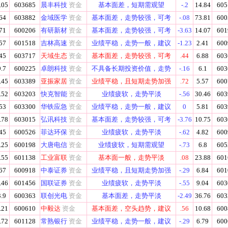
.05
603685
晨丰科技
资金
基本面差，短期需观望
-.2
14.84
605
64
603882
金域医学
资金
基本面差，走势较强，可考
-.08
73.81
600
71
600206
有研新材
资金
基本面差，走势较强，可考
-3.63
14.07
601
57
601518
吉林高速
资金
业绩平稳，走势一般，建议
-1.23
2.41
600
45
603717
天域生态
资金
基本面差，走势较强，可考
.44
6.88
603
.7
600225
卓朗科技
资金
不具备长期投资价值，走势
-.16
6.1
603
.45
603389
亚振家居
资金
业绩平稳，且短期走势加强
.72
5.57
600
.52
603203
快克智能
资金
业绩疲软，走势平淡
-.56
30.46
603
53
603300
华铁应急
资金
业绩平稳，走势一般，建议
0
5.81
603
.78
603015
弘讯科技
资金
基本面差，走势较强，可考
-3.76
10.75
603
45
600526
菲达环保
资金
业绩疲软，走势平淡
-.62
4.82
600
.25
600198
大唐电信
资金
业绩疲软，短期需观望
-.73
6.8
605
.55
601138
工业富联
资金
基本面一般，走势平淡
.08
23.88
601
67
600918
中泰证券
资金
业绩平稳，且短期走势加强
-.29
6.84
601
.46
601456
国联证券
资金
业绩疲软，走势平淡
-.55
9.04
603
.9
600363
联创光电
资金
基本面差，走势平淡
-2.49
36.76
603
.21
600610
中毅达
资金
基本面差，空头趋势，建议
.56
10.68
600
.72
601128
常熟银行
资金
业绩平稳，走势一般，建议
-.29
6.79
600