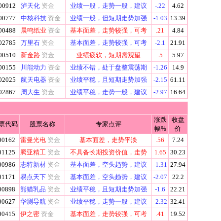
00912
泸天化
资金
业绩一般，走势一般，建议
-.22
4.62
00777
中核科技
资金
业绩一般，但短期走势加强
-1.03
13.39
00488
晨鸣纸业
资金
基本面差，走势较强，可考
.21
4.84
02785
万里石
资金
基本面差，走势较强，可考
-2.1
21.91
00510
新金路
资金
业绩疲软，短期需观望
.5
5.97
00155
川能动力
资金
业绩不错，处于盘整震荡期
-1.26
14.9
02025
航天电器
资金
业绩平稳，且短期走势加强
-2.15
61.11
02867
周大生
资金
业绩平稳，走势一般，建议
-2.97
16.64
涨跌
收盘
票代码
股票名称
专家点评
幅%
价
00162
雷曼光电
资金
基本面差，走势平淡
.56
7.24
01125
腾亚精工
资金
不具备长期投资价值，走势
1.65
30.23
00986
志特新材
资金
基本面差，空头趋势，建议
-1.31
27.94
01171
易点天下
资金
基本面差，空头趋势，建议
-2.07
22.2
00898
熊猫乳品
资金
业绩平稳，且短期走势加强
-1.6
22.21
00627
华测导航
资金
业绩平稳，走势一般，建议
-2.32
32.41
00415
伊之密
资金
基本面差，走势较强，可考
.41
19.52