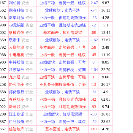
167
利柏特
资金
业绩平稳，走势一般，建议
-2.47
9.87
562
国睿科技
资金
业绩疲软，走势平淡
-.74
16.13
918
新集能源
资金
业绩一般，但短期走势加强
-.23
4.28
908
xd无锡银
资金
业绩平稳，且短期走势加强
-.2
5.1
602
纵横通信
资金
基本面差，短期需观望
.89
12.44
659
璞泰来
资金
业绩疲软，走势平淡
-1.62
37.67
792
云煤能源
资金
基本面差，走势较强，可考
.58
3.48
988
中电电机
资金
业绩一般，走势一般，建议
.45
11.19
903
中持股份
资金
业绩疲软，走势较强，可考
0
9.05
097
江苏华辰
资金
业绩平稳，走势较弱，短期
-1.64
22.79
998
九州通
资金
业绩平淡，走势平稳，可继
.31
9.66
258
协和电子
资金
不具备长期投资价值，走势
1.3
26.57
658
邮储银行
资金
业绩疲软，走势平淡
-.61
4.9
021
春秋航空
资金
业绩平稳，且短期走势加强
.42
62.05
022
新通联
资金
业绩平稳，且短期走势加强
.93
9.74
208
江山欧派
资金
业绩疲软，短期需观望
-.83
36.03
887
伊利股份
资金
业绩平稳，走势一般，建议
-.52
28.62
657
信达地产
资金
基本面差，走势平淡
1.67
4.26