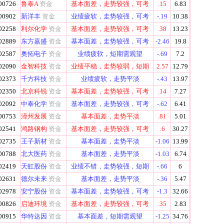
00726
鲁泰A
资金
基本面差，走势较强，可考
.15
6.83
00902
新洋丰
资金
业绩疲软，走势较强，可考
-.19
10.38
02258
利尔化学
资金
基本面差，走势较强，可考
.38
13.23
02889
东方嘉盛
资金
基本面差，走势较强，可考
-2.46
19.8
02587
奥拓电子
资金
业绩疲软，短期需观望
-.69
7.2
02090
金智科技
资金
业绩平稳，走势较弱，短期
2.57
12.79
02373
千方科技
资金
业绩疲软，走势平淡
-.43
13.97
02350
北京科锐
资金
基本面差，走势较强，可考
.14
7.27
02092
中泰化学
资金
基本面差，走势较强，可考
-.62
6.41
00753
漳州发展
资金
基本面差，走势平淡
.81
5.01
02541
鸿路钢构
资金
基本面差，走势较强，可考
.6
30.27
02735
王子新材
资金
基本面差，走势平淡
-1.06
13.99
00788
北大医药
资金
基本面差，走势平淡
-1.03
6.74
02419
天虹股份
资金
业绩不错，走势较强，短期
-.66
6
02631
德尔未来
资金
基本面差，走势平淡
-.36
5.47
02978
安宁股份
资金
基本面差，走势较强，可考
-1.3
32.66
00826
启迪环境
资金
基本面差，走势较强，可考
.35
2.83
00915
华特达因
资金
基本面差，短期需观望
-1.25
34.76