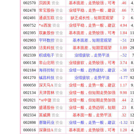
002570
贝因美
资金
基本面差，走势较强，可考
.46
4
002478
常宝股份
资金
业绩平稳，走势一般，建议
.66
7
002491
通鼎互联
资金
缺乏成长性，短期需观望
2
6
000752
*st西发
资金
业绩平稳，走势一般，建议
4.94
4
002395
双象股份
资金
基本面差，走势较强，可考
1.84
11
002903
宇环数控
资金
基本面差，短期需观望
-.51
23
002859
洁美科技
资金
基本面差，短期需观望
1.89
29
002339
积成电子
资金
业绩疲软，走势平淡
-.52
7
000158
常山北明
资金
业绩疲软，走势较强，可考
3.74
8
002184
海得控制
资金
业绩一般，趋势疲软，建议
-.38
15
001270
铖昌科技
资金
业绩疲软，走势平淡
-1.77
92
000050
深天马A
资金
业绩一般，走势一般，建议
1.17
9
002134
天津普林
资金
业绩一般，但短期走势加强
9.98
11
002021
*st中捷
资金
业绩一般，但短期走势加强
.44
2
002599
盛通股份
资金
业绩一般，走势趋弱，短期
.23
8
002334
英威腾
资金
基本面一般，走势平淡
.32
12
002898
赛隆药业
资金
业绩一般，走势一般，建议
-1.32
11
000016
深康佳A
资金
基本面差，走势较强，可考
1.28
4