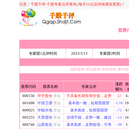
注意：千股千评-个股专家点评查询,(每天16点后持续逐批更新)！
股票
专家团1点评时间
2023/3/13
专家团2时间
瑞联新材
明冠新材
有研粉材
赛特
涨跌
收
股票代码
股票名称
专家点评
幅%
600156
华升股份
资金
不具备长期投资价值，走势
.22
4.
601698
中国卫通
资金
基本面一般，短期需观望
-1.16
19
600025
华能水电
资金
基本面差，短期需观望
-.71
6.
605255
天普股份
资金
业绩平稳，走势一般，建议
-.12
16
600740
山西焦化
资金
基本面差，走势较强，可考
-.39
5.