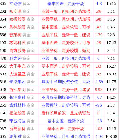
365
立达信
资金
基本面差，走势平淡
-1.3
15.15
202
哈空调
资金
业绩一般，但短期走势加强
.36
5.61
864
哈投股份
资金
业绩平稳，且短期走势加强
.98
5.16
469
风神股份
资金
基本面差，走势较强，可考
.47
6.45
566
普莱柯
资金
业绩平稳，走势一般，建议
1.29
22.8
105
芯能科技
资金
基本面差，走势较强，可考
.29
17.43
100
同方股份
资金
业绩平稳，走势较弱，短期
1
8.04
478
科力远
资金
业绩一般，但短期走势加强
0
7.11
955
大千生态
资金
基本面差，走势较强，可考
.33
15.27
593
大连圣亚
资金
业绩平稳，走势一般，建议
.82
15.93
518
锦泓集团
资金
具备中长期投资价值，且处
-1.59
11.75
048
浙江黎明
资金
业绩平稳，走势一般，建议
9.98
19.07
008
长鸿高科
资金
不具备长期投资价值，走势
-.07
14.27
255
鑫科材料
资金
业绩疲软，走势较强，可考
-.96
2.07
166
福达股份
资金
看好长期前景，且走势强劲
0
6.84
798
宁波海运
资金
基本面差，走势平淡
-.28
3.54
937
丽岛新材
资金
基本面差，走势平淡
1.08
12.13
605
珀莱雅
资金
业绩平稳，且短期走势加强
-1.94
108.68