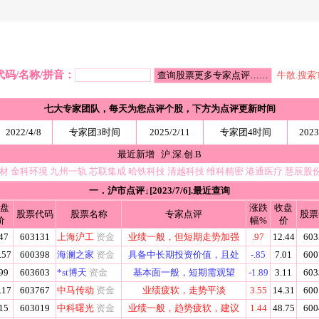
代码/名称/拼音：
牛散.搜索T
七大专家团队，每天为您点评个股，下方为点评更新时间
2022/4/8
专家团3时间
2025/2/11
专家团4时间
2023
最近新增
沪
.
深
.
创
.
B
新材
金科环境
九州一轨
芯联集成
哈铁科技
清越科技
维科精密
港通医疗
慧辰股
一．沪市点评↓[2023/7/6].最近查询
盘
涨跌
收盘
股票代码
股票名称
专家点评
股票
价
幅%
价
47
603131
上海沪工
资金
业绩一般，但短期走势加强
.97
12.44
603
.57
600398
海澜之家
资金
具备中长期投资价值，且处
-.85
7.01
600
99
603603
*st博天
资金
基本面一般，短期需观望
-1.89
3.11
603
.17
603767
中马传动
资金
业绩疲软，走势平淡
3.55
14.31
600
15
603019
中科曙光
资金
业绩一般，趋势疲软，建议
1.44
48.75
600