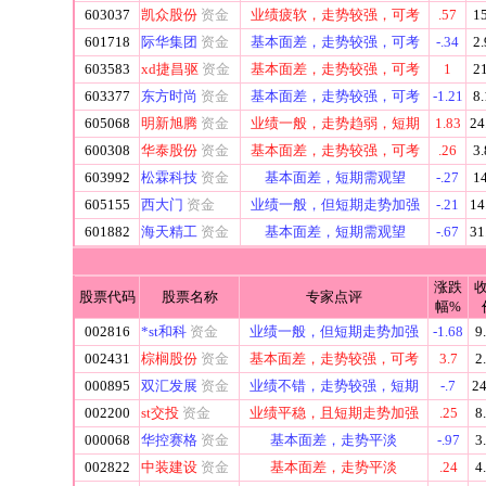
603037
凯众股份
资金
业绩疲软，走势较强，可考
.57
15
601718
际华集团
资金
基本面差，走势较强，可考
-.34
2.
603583
xd捷昌驱
资金
基本面差，走势较强，可考
1
21
603377
东方时尚
资金
基本面差，走势较强，可考
-1.21
8.
605068
明新旭腾
资金
业绩一般，走势趋弱，短期
1.83
24
600308
华泰股份
资金
基本面差，走势较强，可考
.26
3.
603992
松霖科技
资金
基本面差，短期需观望
-.27
14
605155
西大门
资金
业绩一般，但短期走势加强
-.21
14
601882
海天精工
资金
基本面差，短期需观望
-.67
31
涨跌
股票代码
股票名称
专家点评
幅%
002816
*st和科
资金
业绩一般，但短期走势加强
-1.68
9
002431
棕榈股份
资金
基本面差，走势较强，可考
3.7
2
000895
双汇发展
资金
业绩不错，走势较强，短期
-.7
24
002200
st交投
资金
业绩平稳，且短期走势加强
.25
8
000068
华控赛格
资金
基本面差，走势平淡
-.97
3
002822
中装建设
资金
基本面差，走势平淡
.24
4