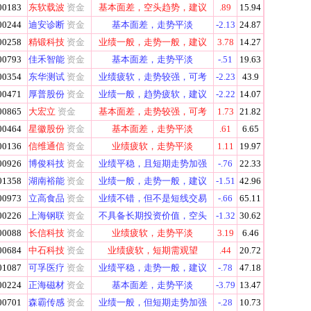
00183
东软载波
资金
基本面差，空头趋势，建议
.89
15.94
00244
迪安诊断
资金
基本面差，走势平淡
-2.13
24.87
00258
精锻科技
资金
业绩一般，走势一般，建议
3.78
14.27
00793
佳禾智能
资金
基本面差，走势平淡
-.51
19.63
00354
东华测试
资金
业绩疲软，走势较强，可考
-2.23
43.9
00471
厚普股份
资金
业绩一般，趋势疲软，建议
-2.22
14.07
00865
大宏立
资金
基本面差，走势较强，可考
1.73
21.82
00464
星徽股份
资金
基本面差，走势平淡
.61
6.65
00136
信维通信
资金
业绩疲软，走势平淡
1.11
19.97
00926
博俊科技
资金
业绩平稳，且短期走势加强
-.76
22.33
01358
湖南裕能
资金
业绩一般，走势一般，建议
-1.51
42.96
00973
立高食品
资金
业绩不错，但不是短线交易
-.66
65.11
00226
上海钢联
资金
不具备长期投资价值，空头
-1.32
30.62
00088
长信科技
资金
业绩疲软，走势平淡
3.19
6.46
00684
中石科技
资金
业绩疲软，短期需观望
.44
20.72
01087
可孚医疗
资金
业绩平稳，走势一般，建议
-.78
47.18
00224
正海磁材
资金
基本面差，走势平淡
-3.79
13.47
00701
森霸传感
资金
业绩一般，但短期走势加强
-.28
10.73