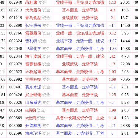
.48
002940
昂利康
资金
业绩平稳，且短期走势加强
1.13
20.61
0
.63
002213
大为股份
资金
基本面差，走势平淡
4.3
16.5
0
.12
001219
青岛食品
资金
业绩疲软，走势平淡
.21
18.71
0
.33
002890
弘宇股份
资金
业绩平稳，且短期走势加强
-.14
14.56
0
.53
002766
索菱股份
资金
业绩一般，但短期走势加强
3.12
5.95
0
.72
002324
普利特
资金
业绩平稳，走势一般，建议
-1.37
14.44
0
.76
002648
卫星化学
资金
基本面差，走势较强，可考
-1.33
14.88
0
.81
002344
海宁皮城
资金
业绩平稳，走势一般，建议
.42
4.78
0
0
002979
雷赛智能
资金
业绩疲软，走势平淡
.13
22.98
0
.11
002523
天桥起重
资金
基本面差，走势较强，可考
1.03
2.93
0
.68
002992
宝明科技
资金
基本面差，走势平淡
1.69
70.95
0
.31
000401
冀东水泥
资金
基本面差，走势平淡
-.81
7.31
0
.81
000426
兴业银锡
资金
基本面差，走势平淡
1.25
9.75
0
3.8
002026
山东威达
资金
基本面差，走势较强，可考
-.54
9.28
0
.47
002024
st易购
资金
基本面差，走势平淡
1.99
2.05
0
.56
000669
st金鸿
资金
具备中长期投资价值，且处
1.14
1.78
0
7.9
003008
开普检测
资金
基本面差，走势较强，可考
-.21
28.88
0
13
002596
海南瑞泽
资金
基本面差，走势较强，可考
0
2.81
0