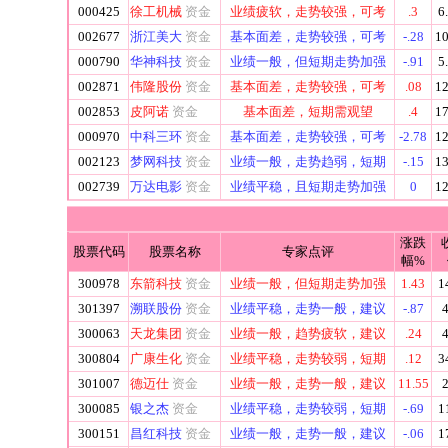
000425
徐工机械
资金
业绩疲软，走势较强，可考
.3
6
002677
浙江美大
资金
基本面差，走势较强，可考
-.28
10
000790
华神科技
资金
业绩一般，但短期走势加强
-.91
5
002871
伟隆股份
资金
基本面差，走势较强，可考
.08
12
002853
皮阿诺
资金
基本面差，短期需观望
.4
17
000970
中科三环
资金
基本面差，走势较强，可考
-2.78
12
002123
梦网科技
资金
业绩一般，走势趋弱，短期
-.15
13
002739
万达电影
资金
业绩平稳，且短期走势加强
0
12
涨跌
股票代码
股票名称
专家点评
幅%
300978
东箭科技
资金
业绩一般，但短期走势加强
1.43
1
301397
溯联股份
资金
业绩平稳，走势一般，建议
-.87
4
300063
天龙集团
资金
业绩一般，趋势疲软，建议
.24
4
300804
广康生化
资金
业绩平稳，走势较弱，短期
.12
3
301007
德迈仕
资金
业绩一般，走势一般，建议
11.55
2
300085
银之杰
资金
业绩平稳，走势较弱，短期
-.69
1
300151
昌红科技
资金
业绩一般，走势一般，建议
-.06
1