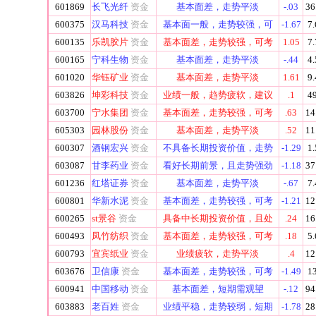
601869
长飞光纤
资金
基本面差，走势平淡
-.03
36
600375
汉马科技
资金
基本面一般，走势较强，可
-1.67
7.
600135
乐凯胶片
资金
基本面差，走势较强，可考
1.05
7.
600165
宁科生物
资金
基本面差，走势平淡
-.44
4.
601020
华钰矿业
资金
基本面差，走势平淡
1.61
9.
603826
坤彩科技
资金
业绩一般，趋势疲软，建议
.1
49
603700
宁水集团
资金
基本面差，走势较强，可考
.63
14
605303
园林股份
资金
基本面差，走势平淡
.52
11
600307
酒钢宏兴
资金
不具备长期投资价值，走势
-1.29
1.
603087
甘李药业
资金
看好长期前景，且走势强劲
-1.18
37
601236
红塔证券
资金
基本面差，走势平淡
-.67
7.
600801
华新水泥
资金
基本面差，走势较强，可考
-1.21
12
600265
st景谷
资金
具备中长期投资价值，且处
.24
16
600493
凤竹纺织
资金
基本面差，走势较强，可考
.18
5.
600793
宜宾纸业
资金
业绩疲软，走势平淡
.4
12
603676
卫信康
资金
基本面差，走势较强，可考
-1.49
13
600941
中国移动
资金
基本面差，短期需观望
-.12
94
603883
老百姓
资金
业绩平稳，走势较弱，短期
-1.78
28