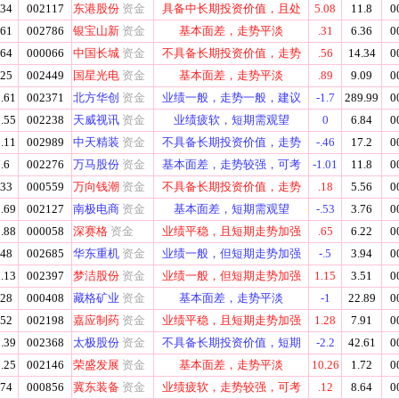
.34
002117
东港股份
资金
具备中长期投资价值，且处
5.08
11.8
0
.61
002786
银宝山新
资金
基本面差，走势平淡
.31
6.36
0
.64
000066
中国长城
资金
不具备长期投资价值，走势
.56
14.34
0
.25
002449
国星光电
资金
基本面差，走势平淡
.89
9.09
0
.61
002371
北方华创
资金
业绩一般，走势一般，建议
-1.7
289.99
0
.55
002238
天威视讯
资金
业绩疲软，短期需观望
0
6.84
0
.11
002989
中天精装
资金
不具备长期投资价值，走势
-.46
17.2
0
.6
002276
万马股份
资金
基本面差，走势较强，可考
-1.01
11.8
0
.33
000559
万向钱潮
资金
不具备长期投资价值，走势
.18
5.56
0
.69
002127
南极电商
资金
基本面差，短期需观望
-.53
3.76
0
.88
000058
深赛格
资金
业绩平稳，且短期走势加强
.65
6.22
0
.48
002685
华东重机
资金
业绩一般，但短期走势加强
-.5
3.94
0
.13
002397
梦洁股份
资金
业绩一般，但短期走势加强
1.15
3.51
0
.28
000408
藏格矿业
资金
基本面差，走势平淡
-1
22.89
0
.52
002198
嘉应制药
资金
业绩平稳，且短期走势加强
1.28
7.91
0
.39
002368
太极股份
资金
不具备长期投资价值，短期
-2.2
42.61
0
.25
002146
荣盛发展
资金
基本面差，走势平淡
10.26
1.72
0
.74
000856
冀东装备
资金
业绩疲软，走势较强，可考
.12
8.64
0