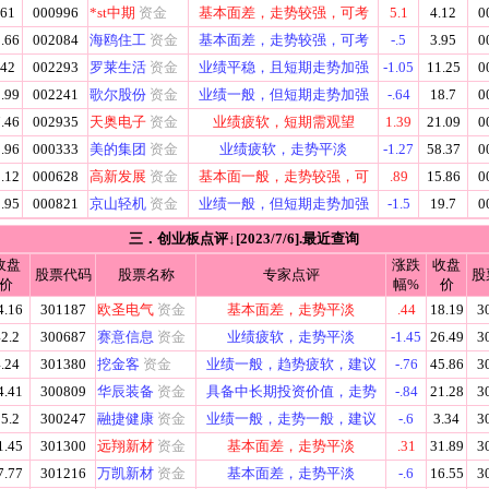
.61
000996
*st中期
资金
基本面差，走势较强，可考
5.1
4.12
0
.66
002084
海鸥住工
资金
基本面差，走势较强，可考
-.5
3.95
0
.42
002293
罗莱生活
资金
业绩平稳，且短期走势加强
-1.05
11.25
0
.99
002241
歌尔股份
资金
业绩一般，但短期走势加强
-.64
18.7
0
.46
002935
天奥电子
资金
业绩疲软，短期需观望
1.39
21.09
0
.96
000333
美的集团
资金
业绩疲软，走势平淡
-1.27
58.37
0
.12
000628
高新发展
资金
基本面一般，走势较强，可
.89
15.86
0
.95
000821
京山轻机
资金
业绩一般，但短期走势加强
-1.5
19.7
0
三．创业板点评↓[2023/7/6].最近查询
收盘
涨跌
收盘
股票代码
股票名称
专家点评
股
价
幅%
价
4.16
301187
欧圣电气
资金
基本面差，走势平淡
.44
18.19
3
2.2
300687
赛意信息
资金
业绩疲软，走势平淡
-1.45
26.49
3
.24
301380
挖金客
资金
业绩一般，趋势疲软，建议
-.76
45.86
3
4.41
300809
华辰装备
资金
具备中长期投资价值，走势
-.84
21.28
3
5.2
300247
融捷健康
资金
业绩一般，走势一般，建议
-.6
3.34
3
1.45
301300
远翔新材
资金
基本面差，走势平淡
.31
31.89
3
7.77
301216
万凯新材
资金
基本面差，走势平淡
-.6
16.55
3