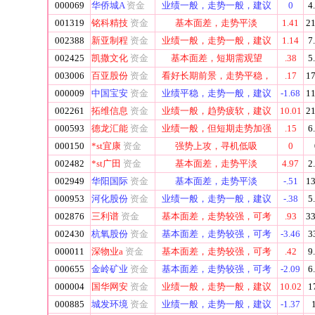
000069
华侨城A
资金
业绩一般，走势一般，建议
0
4
001319
铭科精技
资金
基本面差，走势平淡
1.41
21
002388
新亚制程
资金
业绩一般，走势一般，建议
1.14
7
002425
凯撒文化
资金
基本面差，短期需观望
.38
5
003006
百亚股份
资金
看好长期前景，走势平稳，
.17
17
000009
中国宝安
资金
业绩平稳，走势一般，建议
-1.68
11
002261
拓维信息
资金
业绩一般，趋势疲软，建议
10.01
21
000593
德龙汇能
资金
业绩一般，但短期走势加强
.15
6
000150
*st宜康
资金
强势上攻，寻机低吸
0
002482
*st广田
资金
基本面差，走势平淡
4.97
2
002949
华阳国际
资金
基本面差，走势平淡
-.51
13
000953
河化股份
资金
业绩一般，走势一般，建议
-.38
5
002876
三利谱
资金
基本面差，走势较强，可考
.93
33
002430
杭氧股份
资金
基本面差，走势较强，可考
-3.46
3
000011
深物业a
资金
基本面差，走势较强，可考
.42
9
000655
金岭矿业
资金
基本面差，走势较强，可考
-2.09
6
000004
国华网安
资金
业绩一般，走势一般，建议
10.02
1
000885
城发环境
资金
业绩一般，走势一般，建议
-1.37