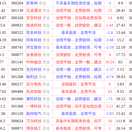
4.15
300204
舒泰神
资金
不具备长期投资价值，短期
-1
9.9
3
.42
301139
元道通信
资金
业绩平稳，走势较弱，短期
.25
28.41
3
3.87
300328
宜安科技
资金
业绩平稳，且短期走势加强
.14
6.92
3
5.6
300921
南凌科技
资金
业绩一般，趋势疲软，建议
1.44
27.43
3
1.95
300522
世名科技
资金
基本面差，走势平淡
-2.4
13.44
3
4.19
300302
同有科技
资金
业绩平稳，走势较弱，短期
-3.68
15.2
3
2.9
300741
华宝股份
资金
基本面差，走势较强，可考
-2.16
22.19
3
6.3
300877
金春股份
资金
业绩疲软，走势较强，可考
.4
17.72
3
77
301141
中科磁业
资金
业绩平稳，走势一般，建议
18.24
63
3
.95
300370
安控科技
资金
业绩一般，趋势疲软，建议
-1.57
3.13
3
.81
301268
铭利达
资金
业绩平稳，走势较弱，短期
-4.74
39.03
3
0.46
300217
东方电热
资金
业绩疲软，走势平淡
0
5.83
3
7.02
300486
东杰智能
资金
基本面差，走势平淡
.63
9.55
3
0.62
301000
肇民科技
资金
业绩一般，趋势疲软，建议
-.71
18.12
3
1.2
301366
一博科技
资金
业绩平稳，但不是短线交易
3.12
41.27
3
.58
301120
新特电气
资金
基本面差，走势平淡
-1.03
15.42
3
6.5
300624
万兴科技
资金
具备中长期投资价值，但不
.16
111.8
3
6.2
300971
博亚精工
资金
基本面差，走势较强，可考
1
26.14
3