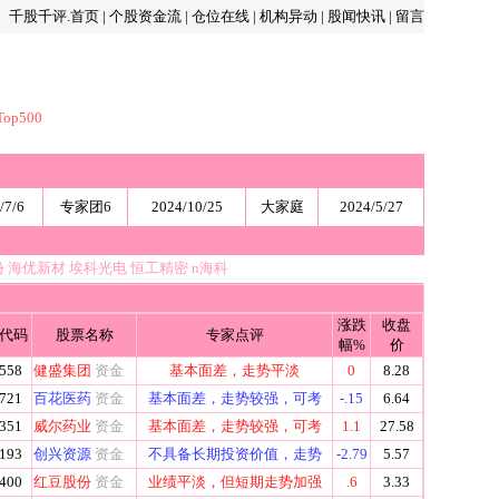
千股千评.首页
|
个股资金流
|
仓位在线
|
机构异动
|
股闻快讯
|
留言
op500
/7/6
专家团6
2024/10/25
大家庭
2024/5/27
份
海优新材
埃科光电
恒工精密
n海科
涨跌
收盘
代码
股票名称
专家点评
幅%
价
558
健盛集团
资金
基本面差，走势平淡
0
8.28
721
百花医药
资金
基本面差，走势较强，可考
-.15
6.64
351
威尔药业
资金
基本面差，走势较强，可考
1.1
27.58
193
创兴资源
资金
不具备长期投资价值，走势
-2.79
5.57
400
红豆股份
资金
业绩平淡，但短期走势加强
.6
3.33