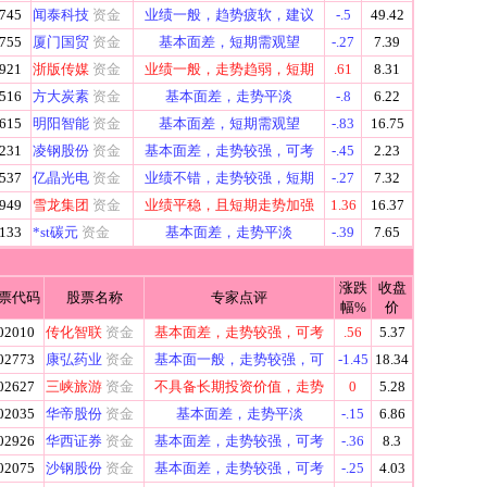
745
闻泰科技
资金
业绩一般，趋势疲软，建议
-.5
49.42
755
厦门国贸
资金
基本面差，短期需观望
-.27
7.39
921
浙版传媒
资金
业绩一般，走势趋弱，短期
.61
8.31
516
方大炭素
资金
基本面差，走势平淡
-.8
6.22
615
明阳智能
资金
基本面差，短期需观望
-.83
16.75
231
凌钢股份
资金
基本面差，走势较强，可考
-.45
2.23
537
亿晶光电
资金
业绩不错，走势较强，短期
-.27
7.32
949
雪龙集团
资金
业绩平稳，且短期走势加强
1.36
16.37
133
*st碳元
资金
基本面差，走势平淡
-.39
7.65
涨跌
收盘
票代码
股票名称
专家点评
幅%
价
02010
传化智联
资金
基本面差，走势较强，可考
.56
5.37
02773
康弘药业
资金
基本面一般，走势较强，可
-1.45
18.34
02627
三峡旅游
资金
不具备长期投资价值，走势
0
5.28
02035
华帝股份
资金
基本面差，走势平淡
-.15
6.86
02926
华西证券
资金
基本面差，走势较强，可考
-.36
8.3
02075
沙钢股份
资金
基本面差，走势较强，可考
-.25
4.03