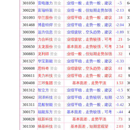
301050
雷电微力
资金
业绩一般，走势一般，建议
-.5
6
300228
富瑞特装
资金
业绩一般，但短期走势加强
-2.13
6
301093
华兰股份
资金
业绩平稳，走势一般，建议
.18
3
301468
博盈特焊
资金
业绩平稳，走势一般，建议
-2.04
3
300306
远方信息
资金
业绩疲软，空头趋势，建议
-1.89
1
300800
力合科技
资金
业绩疲软，走势较强，可考
.21
1
300650
太龙股份
资金
基本面差，走势较强，可考
2.54
1
300883
龙利得
资金
业绩一般，但短期走势加强
.32
301327
华宝新能
资金
业绩平稳，走势一般，建议
-1.33
300608
思特奇
资金
业绩疲软，空头趋势，建议
.61
9
300611
美力科技
资金
业绩平稳，走势一般，建议
.62
9
300408
三环集团
资金
基本面差，走势平淡
1.53
3
301312
智立方
资金
业绩平稳，走势一般，建议
-1.5
9
300442
润泽科技
资金
业绩平稳，走势较弱，短期
-2.55
3
301311
昆船智能
资金
业绩平稳，走势一般，建议
-1.42
3
300173
福能东方
资金
基本面差，走势较强，可考
-.44
4
300828
锐新科技
资金
基本面差，走势平淡
.73
1
301330
熵基科技
资金
基本面差，短期需观望
2.03
3