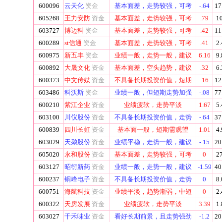
600096
云天化
资金
基本面差，走势较强，可考
-.64
17
605268
王力安防
资金
基本面差，走势较强，可考
.79
10
603727
博迈科
资金
基本面差，走势较强，可考
.42
11
600289
st信通
资金
基本面差，走势较强，可考
.41
2.
600975
新五丰
资金
业绩一般，走势一般，建议
6.16
9.
600892
大晟文化
资金
基本面差，空头趋势，建议
.32
6.
600373
中文传媒
资金
不具备长期投资价值，短期
.16
12
603486
科沃斯
资金
业绩一般，但短期走势加强
-.08
77
600210
紫江企业
资金
业绩疲软，走势平淡
1.67
5.
603100
川仪股份
资金
不具备长期投资价值，走势
-.64
37
600839
四川长虹
资金
基本面一般，短期需观望
1.01
4.
603029
天鹅股份
资金
业绩平稳，走势一般，建议
-.15
20
605020
永和股份
资金
基本面差，走势较强，可考
0
27
603127
昭衍新药
资金
业绩一般，走势一般，建议
-1.59
40
600237
铜峰电子
资金
不具备长期投资价值，走势
0
8.
600751
海航科技
资金
业绩平淡，趋势渐弱，中短
0
2.
600322
天房发展
资金
业绩疲软，走势平淡
3.39
1.
603027
千禾味业
资金
看好长期前景，且走势强劲
-1.2
20