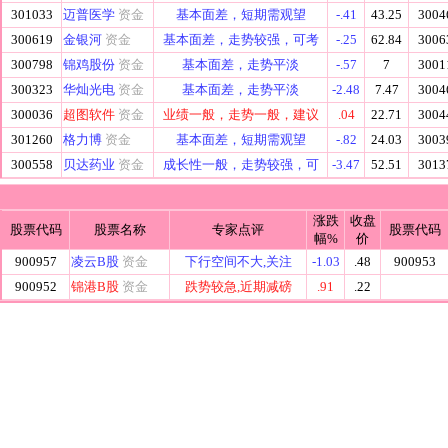
301033
迈普医学
资金
基本面差，短期需观望
-.41
43.25
3004
300619
金银河
资金
基本面差，走势较强，可考
-.25
62.84
3006
300798
锦鸡股份
资金
基本面差，走势平淡
-.57
7
3001
300323
华灿光电
资金
基本面差，走势平淡
-2.48
7.47
3004
300036
超图软件
资金
业绩一般，走势一般，建议
.04
22.71
3004
301260
格力博
资金
基本面差，短期需观望
-.82
24.03
3003
300558
贝达药业
资金
成长性一般，走势较强，可
-3.47
52.51
3013
涨跌
收盘
股票代码
股票名称
专家点评
股票代码
幅%
价
900957
凌云B股
资金
下行空间不大,关注
-1.03
.48
900953
900952
锦港B股
资金
跌势较急,近期减磅
.91
.22