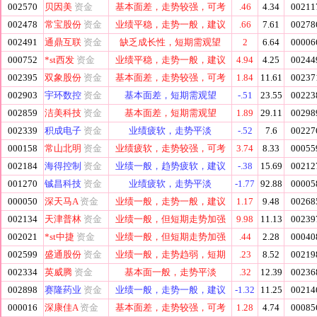
002570
贝因美
资金
基本面差，走势较强，可考
.46
4.34
00211
002478
常宝股份
资金
业绩平稳，走势一般，建议
.66
7.61
00278
002491
通鼎互联
资金
缺乏成长性，短期需观望
2
6.64
00006
000752
*st西发
资金
业绩平稳，走势一般，建议
4.94
4.25
00244
002395
双象股份
资金
基本面差，走势较强，可考
1.84
11.61
00237
002903
宇环数控
资金
基本面差，短期需观望
-.51
23.55
00223
002859
洁美科技
资金
基本面差，短期需观望
1.89
29.11
00298
002339
积成电子
资金
业绩疲软，走势平淡
-.52
7.6
00227
000158
常山北明
资金
业绩疲软，走势较强，可考
3.74
8.33
00055
002184
海得控制
资金
业绩一般，趋势疲软，建议
-.38
15.69
00212
001270
铖昌科技
资金
业绩疲软，走势平淡
-1.77
92.88
00005
000050
深天马A
资金
业绩一般，走势一般，建议
1.17
9.48
00268
002134
天津普林
资金
业绩一般，但短期走势加强
9.98
11.13
00239
002021
*st中捷
资金
业绩一般，但短期走势加强
.44
2.28
00040
002599
盛通股份
资金
业绩一般，走势趋弱，短期
.23
8.52
00219
002334
英威腾
资金
基本面一般，走势平淡
.32
12.39
00236
002898
赛隆药业
资金
业绩一般，走势一般，建议
-1.32
11.25
00214
000016
深康佳A
资金
基本面差，走势较强，可考
1.28
4.74
00085