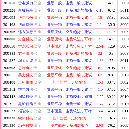
301050
雷电微力
资金
业绩一般，走势一般，建议
-.5
64.15
3002
300228
富瑞特装
资金
业绩一般，但短期走势加强
-2.13
6.42
3011
301093
华兰股份
资金
业绩平稳，走势一般，建议
.18
33.87
3003
301468
博盈特焊
资金
业绩平稳，走势一般，建议
-2.04
35.6
3009
300306
远方信息
资金
业绩疲软，空头趋势，建议
-1.89
11.95
3005
300800
力合科技
资金
业绩疲软，走势较强，可考
.21
14.19
3003
300650
太龙股份
资金
基本面差，走势较强，可考
2.54
12.9
3007
300883
龙利得
资金
业绩一般，但短期走势加强
.32
6.3
3008
301327
华宝新能
资金
业绩平稳，走势一般，建议
-1.33
77
3011
300608
思特奇
资金
业绩疲软，空头趋势，建议
.61
9.95
3003
300611
美力科技
资金
业绩平稳，走势一般，建议
.62
9.81
3012
300408
三环集团
资金
基本面差，走势平淡
1.53
30.46
3002
301312
智立方
资金
业绩平稳，走势一般，建议
-1.5
97.02
3004
300442
润泽科技
资金
业绩平稳，走势较弱，短期
-2.55
30.62
3010
301311
昆船智能
资金
业绩平稳，走势一般，建议
-1.42
31.2
3013
300173
福能东方
资金
基本面差，走势较强，可考
-.44
4.58
3011
300828
锐新科技
资金
基本面差，走势平淡
.73
16.5
3006
301330
熵基科技
资金
基本面差，短期需观望
2.03
36.2
3009