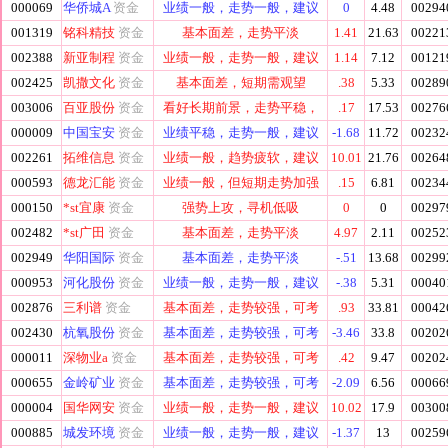
000069
华侨城A
资金
业绩一般，走势一般，建议
0
4.48
00294
001319
铭科精技
资金
基本面差，走势平淡
1.41
21.63
00221
002388
新亚制程
资金
业绩一般，走势一般，建议
1.14
7.12
00121
002425
凯撒文化
资金
基本面差，短期需观望
.38
5.33
00289
003006
百亚股份
资金
看好长期前景，走势平稳，
.17
17.53
00276
000009
中国宝安
资金
业绩平稳，走势一般，建议
-1.68
11.72
00232
002261
拓维信息
资金
业绩一般，趋势疲软，建议
10.01
21.76
00264
000593
德龙汇能
资金
业绩一般，但短期走势加强
.15
6.81
00234
000150
*st宜康
资金
强势上攻，寻机低吸
0
0
00297
002482
*st广田
资金
基本面差，走势平淡
4.97
2.11
00252
002949
华阳国际
资金
基本面差，走势平淡
-.51
13.68
00299
000953
河化股份
资金
业绩一般，走势一般，建议
-.38
5.31
00040
002876
三利谱
资金
基本面差，走势较强，可考
.93
33.81
00042
002430
杭氧股份
资金
基本面差，走势较强，可考
-3.46
33.8
00202
000011
深物业a
资金
基本面差，走势较强，可考
.42
9.47
00202
000655
金岭矿业
资金
基本面差，走势较强，可考
-2.09
6.56
00066
000004
国华网安
资金
业绩一般，走势一般，建议
10.02
17.9
00300
000885
城发环境
资金
业绩一般，走势一般，建议
-1.37
13
00259