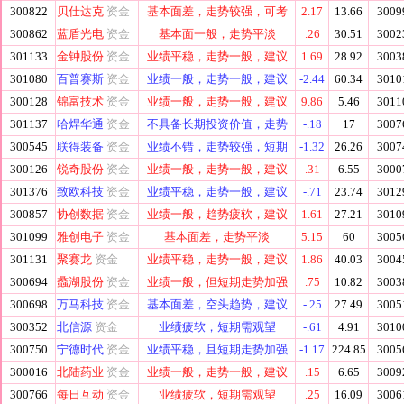
300822
贝仕达克
资金
基本面差，走势较强，可考
2.17
13.66
3009
300862
蓝盾光电
资金
基本面一般，走势平淡
.26
30.51
3002
301133
金钟股份
资金
业绩平稳，走势一般，建议
1.69
28.92
3003
301080
百普赛斯
资金
业绩一般，走势一般，建议
-2.44
60.34
3010
300128
锦富技术
资金
业绩一般，走势一般，建议
9.86
5.46
3011
301137
哈焊华通
资金
不具备长期投资价值，走势
-.18
17
3007
300545
联得装备
资金
业绩不错，走势较强，短期
-1.32
26.26
3007
300126
锐奇股份
资金
业绩一般，走势一般，建议
.31
6.55
3000
301376
致欧科技
资金
业绩平稳，走势一般，建议
-.71
23.74
3012
300857
协创数据
资金
业绩一般，趋势疲软，建议
1.61
27.21
3010
301099
雅创电子
资金
基本面差，走势平淡
5.15
60
3005
301131
聚赛龙
资金
业绩平稳，走势一般，建议
1.86
40.03
3004
300694
蠡湖股份
资金
业绩一般，但短期走势加强
.75
10.82
3003
300698
万马科技
资金
基本面差，空头趋势，建议
-.25
27.49
3005
300352
北信源
资金
业绩疲软，短期需观望
-.61
4.91
3010
300750
宁德时代
资金
业绩平稳，且短期走势加强
-1.17
224.85
3005
300016
北陆药业
资金
业绩一般，走势一般，建议
.15
6.65
3009
300766
每日互动
资金
业绩疲软，短期需观望
.25
16.09
3006