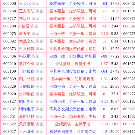
600096
云天化
资金
基本面差，走势较强，可考
-.64
17.08
60346
605268
王力安防
资金
基本面差，走势较强，可考
.79
10.2
60160
603727
博迈科
资金
基本面差，走势较强，可考
.42
11.97
60087
600289
st信通
资金
基本面差，走势较强，可考
.41
2.44
60039
600975
新五丰
资金
业绩一般，走势一般，建议
6.16
9.83
60077
600892
大晟文化
资金
基本面差，空头趋势，建议
.32
6.34
60101
600373
中文传媒
资金
不具备长期投资价值，短期
.16
12.78
60380
603486
科沃斯
资金
业绩一般，但短期走势加强
-.08
77.29
60090
600210
紫江企业
资金
业绩疲软，走势平淡
1.67
5.48
60167
603100
川仪股份
资金
不具备长期投资价值，走势
-.64
37.49
60505
600839
四川长虹
资金
基本面一般，短期需观望
1.01
4.99
60302
603029
天鹅股份
资金
业绩平稳，走势一般，建议
-.15
20.38
60008
605020
永和股份
资金
基本面差，走势较强，可考
0
27.1
60327
603127
昭衍新药
资金
业绩一般，走势一般，建议
-1.59
40.84
60018
600237
铜峰电子
资金
不具备长期投资价值，走势
0
8.05
60362
600751
海航科技
资金
业绩平淡，趋势渐弱，中短
0
2.43
60170
600322
天房发展
资金
业绩疲软，走势平淡
3.39
1.83
60380
603027
千禾味业
资金
看好长期前景，且走势强劲
-1.2
20.59
60311