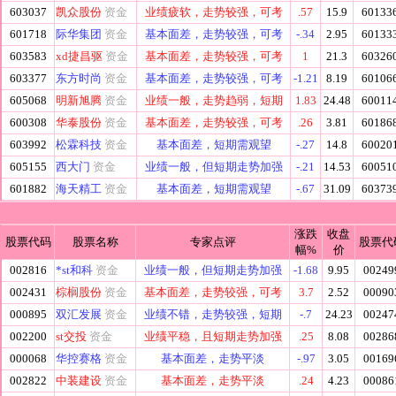
603037
凯众股份
资金
业绩疲软，走势较强，可考
.57
15.9
60133
601718
际华集团
资金
基本面差，走势较强，可考
-.34
2.95
60133
603583
xd捷昌驱
资金
基本面差，走势较强，可考
1
21.3
60326
603377
东方时尚
资金
基本面差，走势较强，可考
-1.21
8.19
60106
605068
明新旭腾
资金
业绩一般，走势趋弱，短期
1.83
24.48
60011
600308
华泰股份
资金
基本面差，走势较强，可考
.26
3.81
60186
603992
松霖科技
资金
基本面差，短期需观望
-.27
14.8
60020
605155
西大门
资金
业绩一般，但短期走势加强
-.21
14.53
60051
601882
海天精工
资金
基本面差，短期需观望
-.67
31.09
60373
涨跌
收盘
股票代码
股票名称
专家点评
股票代
幅%
价
002816
*st和科
资金
业绩一般，但短期走势加强
-1.68
9.95
00249
002431
棕榈股份
资金
基本面差，走势较强，可考
3.7
2.52
00090
000895
双汇发展
资金
业绩不错，走势较强，短期
-.7
24.23
00247
002200
st交投
资金
业绩平稳，且短期走势加强
.25
8.08
00286
000068
华控赛格
资金
基本面差，走势平淡
-.97
3.05
00169
002822
中装建设
资金
基本面差，走势平淡
.24
4.23
00086