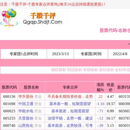
注意：千股千评-个股专家点评查询,(每天16点后持续逐批更新)！
股票代码/名称/
专家团1点评时间
2023/3/13
专家团2时间
2022/4/8
瑞联新材
明冠新材
有研粉材
赛特新材
金科环
涨跌
收盘
股票代码
股票名称
专家点评
股票代
幅%
价
600156
华升股份
资金
不具备长期投资价值，走势
.22
4.47
60313
601698
中国卫通
资金
基本面一般，短期需观望
-1.16
19.57
60039
600025
华能水电
资金
基本面差，短期需观望
-.71
6.99
60360
605255
天普股份
资金
业绩平稳，走势一般，建议
-.12
16.17
60376
600740
山西焦化
资金
基本面差，走势较强，可考
-.39
5.15
60301