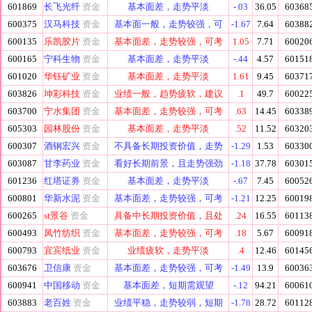
601869
长飞光纤
资金
基本面差，走势平淡
-.03
36.05
60368
600375
汉马科技
资金
基本面一般，走势较强，可
-1.67
7.64
60388
600135
乐凯胶片
资金
基本面差，走势较强，可考
1.05
7.71
60020
600165
宁科生物
资金
基本面差，走势平淡
-.44
4.57
60151
601020
华钰矿业
资金
基本面差，走势平淡
1.61
9.45
60371
603826
坤彩科技
资金
业绩一般，趋势疲软，建议
.1
49.7
60022
603700
宁水集团
资金
基本面差，走势较强，可考
.63
14.45
60338
605303
园林股份
资金
基本面差，走势平淡
.52
11.52
60320
600307
酒钢宏兴
资金
不具备长期投资价值，走势
-1.29
1.53
60330
603087
甘李药业
资金
看好长期前景，且走势强劲
-1.18
37.78
60301
601236
红塔证券
资金
基本面差，走势平淡
-.67
7.45
60052
600801
华新水泥
资金
基本面差，走势较强，可考
-1.21
12.25
60019
600265
st景谷
资金
具备中长期投资价值，且处
.24
16.55
60113
600493
凤竹纺织
资金
基本面差，走势较强，可考
.18
5.67
60091
600793
宜宾纸业
资金
业绩疲软，走势平淡
.4
12.46
60145
603676
卫信康
资金
基本面差，走势较强，可考
-1.49
13.9
60036
600941
中国移动
资金
基本面差，短期需观望
-.12
94.21
60061
603883
老百姓
资金
业绩平稳，走势较弱，短期
-1.78
28.72
60112