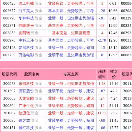
000425
徐工机械
资金
业绩疲软，走势较强，可考
.3
6.61
00099
002677
浙江美大
资金
基本面差，走势较强，可考
-.28
10.66
00208
000790
华神科技
资金
业绩一般，但短期走势加强
-.91
5.42
00229
002871
伟隆股份
资金
基本面差，走势较强，可考
.08
12.99
00224
002853
皮阿诺
资金
基本面差，短期需观望
.4
17.46
00293
000970
中科三环
资金
基本面差，走势较强，可考
-2.78
12.96
00033
002123
梦网科技
资金
业绩一般，走势趋弱，短期
-.15
13.12
00062
002739
万达电影
资金
业绩平稳，且短期走势加强
0
12.95
00082
涨跌
收盘
股票代码
股票名称
专家点评
股票
幅%
价
300978
东箭科技
资金
业绩一般，但短期走势加强
1.43
14.16
3011
301397
溯联股份
资金
业绩平稳，走势一般，建议
-.87
42.2
3006
300063
天龙集团
资金
业绩一般，趋势疲软，建议
.24
4.24
3013
300804
广康生化
资金
业绩平稳，走势较弱，短期
.12
34.41
3008
301007
德迈仕
资金
业绩一般，走势一般，建议
11.55
25.2
3002
300085
银之杰
资金
业绩平稳，走势较弱，短期
-.69
11.45
3013
300151
昌红科技
资金
业绩一般，走势一般，建议
-.06
17.77
3012