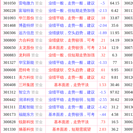
301050
雷电微力
资金
业绩一般，走势一般，建议
-.5
64.15
3002
300228
富瑞特装
资金
业绩一般，但短期走势加强
-2.13
6.42
3011
301093
华兰股份
资金
业绩平稳，走势一般，建议
.18
33.87
3003
301468
博盈特焊
资金
业绩平稳，走势一般，建议
-2.04
35.6
3009
300306
远方信息
资金
业绩疲软，空头趋势，建议
-1.89
11.95
3005
300800
力合科技
资金
业绩疲软，走势较强，可考
.21
14.19
3003
300650
太龙股份
资金
基本面差，走势较强，可考
2.54
12.9
3007
300883
龙利得
资金
业绩一般，但短期走势加强
.32
6.3
3008
301327
华宝新能
资金
业绩平稳，走势一般，建议
-1.33
77
3011
300608
思特奇
资金
业绩疲软，空头趋势，建议
.61
9.95
3003
300611
美力科技
资金
业绩平稳，走势一般，建议
.62
9.81
3012
300408
三环集团
资金
基本面差，走势平淡
1.53
30.46
3002
301312
智立方
资金
业绩平稳，走势一般，建议
-1.5
97.02
3004
300442
润泽科技
资金
业绩平稳，走势较弱，短期
-2.55
30.62
3010
301311
昆船智能
资金
业绩平稳，走势一般，建议
-1.42
31.2
3013
300173
福能东方
资金
基本面差，走势较强，可考
-.44
4.58
3011
300828
锐新科技
资金
基本面差，走势平淡
.73
16.5
3006
301330
熵基科技
资金
基本面差，短期需观望
2.03
36.2
3009