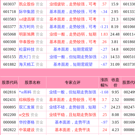
603037
凯众股份
资金
业绩疲软，走势较强，可考
.57
15.9
60133
601718
际华集团
资金
基本面差，走势较强，可考
-.34
2.95
60133
603583
xd捷昌驱
资金
基本面差，走势较强，可考
1
21.3
60326
603377
东方时尚
资金
基本面差，走势较强，可考
-1.21
8.19
60106
605068
明新旭腾
资金
业绩一般，走势趋弱，短期
1.83
24.48
60011
600308
华泰股份
资金
基本面差，走势较强，可考
.26
3.81
60186
603992
松霖科技
资金
基本面差，短期需观望
-.27
14.8
60020
605155
西大门
资金
业绩一般，但短期走势加强
-.21
14.53
60051
601882
海天精工
资金
基本面差，短期需观望
-.67
31.09
60373
涨跌
收盘
股票代码
股票名称
专家点评
股票代
幅%
价
002816
*st和科
资金
业绩一般，但短期走势加强
-1.68
9.95
00249
002431
棕榈股份
资金
基本面差，走势较强，可考
3.7
2.52
00090
000895
双汇发展
资金
业绩不错，走势较强，短期
-.7
24.23
00247
002200
st交投
资金
业绩平稳，且短期走势加强
.25
8.08
00286
000068
华控赛格
资金
基本面差，走势平淡
-.97
3.05
00169
002822
中装建设
资金
基本面差，走势平淡
.24
4.23
00086