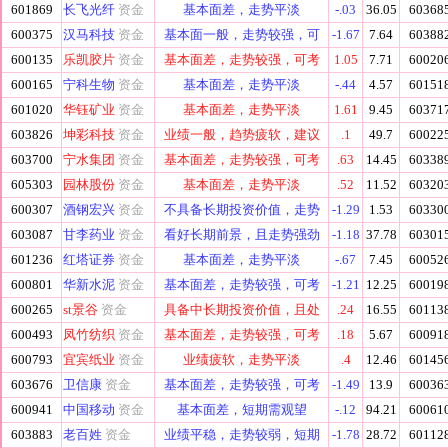
601869
长飞光纤
资金
基本面差，走势平淡
-.03
36.05
60368
600375
汉马科技
资金
基本面一般，走势较强，可
-1.67
7.64
60388
600135
乐凯胶片
资金
基本面差，走势较强，可考
1.05
7.71
60020
600165
宁科生物
资金
基本面差，走势平淡
-.44
4.57
60151
601020
华钰矿业
资金
基本面差，走势平淡
1.61
9.45
60371
603826
坤彩科技
资金
业绩一般，趋势疲软，建议
.1
49.7
60022
603700
宁水集团
资金
基本面差，走势较强，可考
.63
14.45
60338
605303
园林股份
资金
基本面差，走势平淡
.52
11.52
60320
600307
酒钢宏兴
资金
不具备长期投资价值，走势
-1.29
1.53
60330
603087
甘李药业
资金
看好长期前景，且走势强劲
-1.18
37.78
60301
601236
红塔证券
资金
基本面差，走势平淡
-.67
7.45
60052
600801
华新水泥
资金
基本面差，走势较强，可考
-1.21
12.25
60019
600265
st景谷
资金
具备中长期投资价值，且处
.24
16.55
60113
600493
凤竹纺织
资金
基本面差，走势较强，可考
.18
5.67
60091
600793
宜宾纸业
资金
业绩疲软，走势平淡
.4
12.46
60145
603676
卫信康
资金
基本面差，走势较强，可考
-1.49
13.9
60036
600941
中国移动
资金
基本面差，短期需观望
-.12
94.21
60061
603883
老百姓
资金
业绩平稳，走势较弱，短期
-1.78
28.72
60112