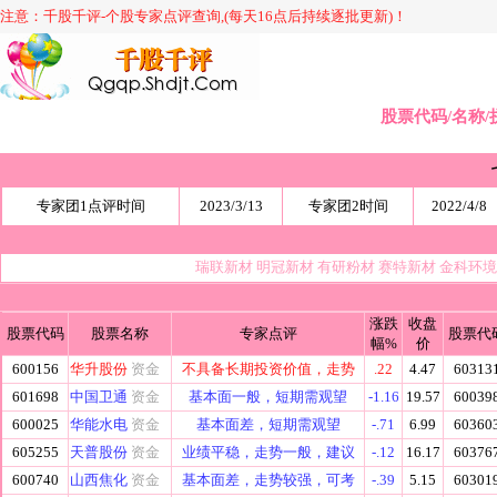
注意：千股千评-个股专家点评查询,(每天16点后持续逐批更新)！
股票代码/名称/
专家团1点评时间
2023/3/13
专家团2时间
2022/4/8
瑞联新材
明冠新材
有研粉材
赛特新材
金科环
涨跌
收盘
股票代码
股票名称
专家点评
股票代
幅%
价
600156
华升股份
资金
不具备长期投资价值，走势
.22
4.47
60313
601698
中国卫通
资金
基本面一般，短期需观望
-1.16
19.57
60039
600025
华能水电
资金
基本面差，短期需观望
-.71
6.99
60360
605255
天普股份
资金
业绩平稳，走势一般，建议
-.12
16.17
60376
600740
山西焦化
资金
基本面差，走势较强，可考
-.39
5.15
60301