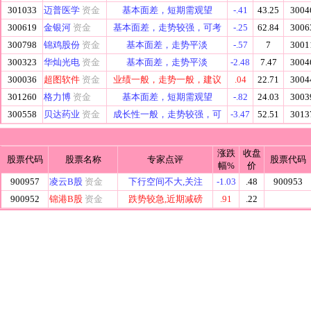
301033
迈普医学
资金
基本面差，短期需观望
-.41
43.25
3004
300619
金银河
资金
基本面差，走势较强，可考
-.25
62.84
3006
300798
锦鸡股份
资金
基本面差，走势平淡
-.57
7
3001
300323
华灿光电
资金
基本面差，走势平淡
-2.48
7.47
3004
300036
超图软件
资金
业绩一般，走势一般，建议
.04
22.71
3004
301260
格力博
资金
基本面差，短期需观望
-.82
24.03
3003
300558
贝达药业
资金
成长性一般，走势较强，可
-3.47
52.51
3013
涨跌
收盘
股票代码
股票名称
专家点评
股票代码
幅%
价
900957
凌云B股
资金
下行空间不大,关注
-1.03
.48
900953
900952
锦港B股
资金
跌势较急,近期减磅
.91
.22