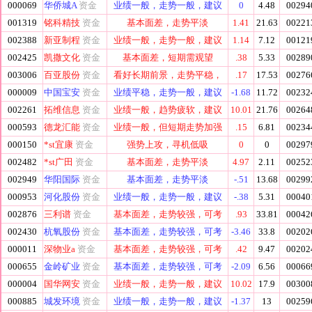
000069
华侨城A
资金
业绩一般，走势一般，建议
0
4.48
00294
001319
铭科精技
资金
基本面差，走势平淡
1.41
21.63
00221
002388
新亚制程
资金
业绩一般，走势一般，建议
1.14
7.12
00121
002425
凯撒文化
资金
基本面差，短期需观望
.38
5.33
00289
003006
百亚股份
资金
看好长期前景，走势平稳，
.17
17.53
00276
000009
中国宝安
资金
业绩平稳，走势一般，建议
-1.68
11.72
00232
002261
拓维信息
资金
业绩一般，趋势疲软，建议
10.01
21.76
00264
000593
德龙汇能
资金
业绩一般，但短期走势加强
.15
6.81
00234
000150
*st宜康
资金
强势上攻，寻机低吸
0
0
00297
002482
*st广田
资金
基本面差，走势平淡
4.97
2.11
00252
002949
华阳国际
资金
基本面差，走势平淡
-.51
13.68
00299
000953
河化股份
资金
业绩一般，走势一般，建议
-.38
5.31
00040
002876
三利谱
资金
基本面差，走势较强，可考
.93
33.81
00042
002430
杭氧股份
资金
基本面差，走势较强，可考
-3.46
33.8
00202
000011
深物业a
资金
基本面差，走势较强，可考
.42
9.47
00202
000655
金岭矿业
资金
基本面差，走势较强，可考
-2.09
6.56
00066
000004
国华网安
资金
业绩一般，走势一般，建议
10.02
17.9
00300
000885
城发环境
资金
业绩一般，走势一般，建议
-1.37
13
00259