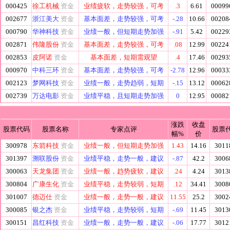
000425
徐工机械
资金
业绩疲软，走势较强，可考
.3
6.61
00099
002677
浙江美大
资金
基本面差，走势较强，可考
-.28
10.66
00208
000790
华神科技
资金
业绩一般，但短期走势加强
-.91
5.42
00229
002871
伟隆股份
资金
基本面差，走势较强，可考
.08
12.99
00224
002853
皮阿诺
资金
基本面差，短期需观望
.4
17.46
00293
000970
中科三环
资金
基本面差，走势较强，可考
-2.78
12.96
00033
002123
梦网科技
资金
业绩一般，走势趋弱，短期
-.15
13.12
00062
002739
万达电影
资金
业绩平稳，且短期走势加强
0
12.95
00082
涨跌
收盘
股票代码
股票名称
专家点评
股票
幅%
价
300978
东箭科技
资金
业绩一般，但短期走势加强
1.43
14.16
3011
301397
溯联股份
资金
业绩平稳，走势一般，建议
-.87
42.2
3006
300063
天龙集团
资金
业绩一般，趋势疲软，建议
.24
4.24
3013
300804
广康生化
资金
业绩平稳，走势较弱，短期
.12
34.41
3008
301007
德迈仕
资金
业绩一般，走势一般，建议
11.55
25.2
3002
300085
银之杰
资金
业绩平稳，走势较弱，短期
-.69
11.45
3013
300151
昌红科技
资金
业绩一般，走势一般，建议
-.06
17.77
3012