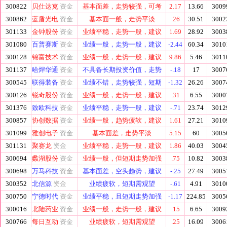
300822
贝仕达克
资金
基本面差，走势较强，可考
2.17
13.66
3009
300862
蓝盾光电
资金
基本面一般，走势平淡
.26
30.51
3002
301133
金钟股份
资金
业绩平稳，走势一般，建议
1.69
28.92
3003
301080
百普赛斯
资金
业绩一般，走势一般，建议
-2.44
60.34
3010
300128
锦富技术
资金
业绩一般，走势一般，建议
9.86
5.46
3011
301137
哈焊华通
资金
不具备长期投资价值，走势
-.18
17
3007
300545
联得装备
资金
业绩不错，走势较强，短期
-1.32
26.26
3007
300126
锐奇股份
资金
业绩一般，走势一般，建议
.31
6.55
3000
301376
致欧科技
资金
业绩平稳，走势一般，建议
-.71
23.74
3012
300857
协创数据
资金
业绩一般，趋势疲软，建议
1.61
27.21
3010
301099
雅创电子
资金
基本面差，走势平淡
5.15
60
3005
301131
聚赛龙
资金
业绩平稳，走势一般，建议
1.86
40.03
3004
300694
蠡湖股份
资金
业绩一般，但短期走势加强
.75
10.82
3003
300698
万马科技
资金
基本面差，空头趋势，建议
-.25
27.49
3005
300352
北信源
资金
业绩疲软，短期需观望
-.61
4.91
3010
300750
宁德时代
资金
业绩平稳，且短期走势加强
-1.17
224.85
3005
300016
北陆药业
资金
业绩一般，走势一般，建议
.15
6.65
3009
300766
每日互动
资金
业绩疲软，短期需观望
.25
16.09
3006