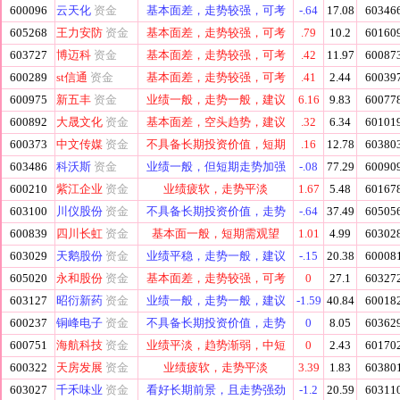
600096
云天化
资金
基本面差，走势较强，可考
-.64
17.08
60346
605268
王力安防
资金
基本面差，走势较强，可考
.79
10.2
60160
603727
博迈科
资金
基本面差，走势较强，可考
.42
11.97
60087
600289
st信通
资金
基本面差，走势较强，可考
.41
2.44
60039
600975
新五丰
资金
业绩一般，走势一般，建议
6.16
9.83
60077
600892
大晟文化
资金
基本面差，空头趋势，建议
.32
6.34
60101
600373
中文传媒
资金
不具备长期投资价值，短期
.16
12.78
60380
603486
科沃斯
资金
业绩一般，但短期走势加强
-.08
77.29
60090
600210
紫江企业
资金
业绩疲软，走势平淡
1.67
5.48
60167
603100
川仪股份
资金
不具备长期投资价值，走势
-.64
37.49
60505
600839
四川长虹
资金
基本面一般，短期需观望
1.01
4.99
60302
603029
天鹅股份
资金
业绩平稳，走势一般，建议
-.15
20.38
60008
605020
永和股份
资金
基本面差，走势较强，可考
0
27.1
60327
603127
昭衍新药
资金
业绩一般，走势一般，建议
-1.59
40.84
60018
600237
铜峰电子
资金
不具备长期投资价值，走势
0
8.05
60362
600751
海航科技
资金
业绩平淡，趋势渐弱，中短
0
2.43
60170
600322
天房发展
资金
业绩疲软，走势平淡
3.39
1.83
60380
603027
千禾味业
资金
看好长期前景，且走势强劲
-1.2
20.59
60311