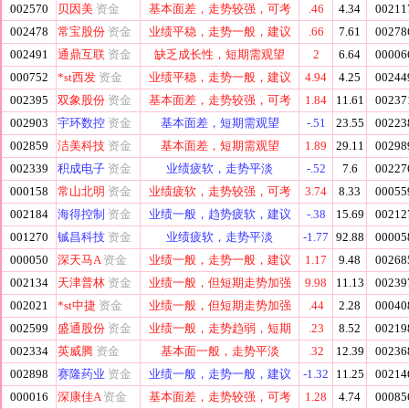
002570
贝因美
资金
基本面差，走势较强，可考
.46
4.34
00211
002478
常宝股份
资金
业绩平稳，走势一般，建议
.66
7.61
00278
002491
通鼎互联
资金
缺乏成长性，短期需观望
2
6.64
00006
000752
*st西发
资金
业绩平稳，走势一般，建议
4.94
4.25
00244
002395
双象股份
资金
基本面差，走势较强，可考
1.84
11.61
00237
002903
宇环数控
资金
基本面差，短期需观望
-.51
23.55
00223
002859
洁美科技
资金
基本面差，短期需观望
1.89
29.11
00298
002339
积成电子
资金
业绩疲软，走势平淡
-.52
7.6
00227
000158
常山北明
资金
业绩疲软，走势较强，可考
3.74
8.33
00055
002184
海得控制
资金
业绩一般，趋势疲软，建议
-.38
15.69
00212
001270
铖昌科技
资金
业绩疲软，走势平淡
-1.77
92.88
00005
000050
深天马A
资金
业绩一般，走势一般，建议
1.17
9.48
00268
002134
天津普林
资金
业绩一般，但短期走势加强
9.98
11.13
00239
002021
*st中捷
资金
业绩一般，但短期走势加强
.44
2.28
00040
002599
盛通股份
资金
业绩一般，走势趋弱，短期
.23
8.52
00219
002334
英威腾
资金
基本面一般，走势平淡
.32
12.39
00236
002898
赛隆药业
资金
业绩一般，走势一般，建议
-1.32
11.25
00214
000016
深康佳A
资金
基本面差，走势较强，可考
1.28
4.74
00085