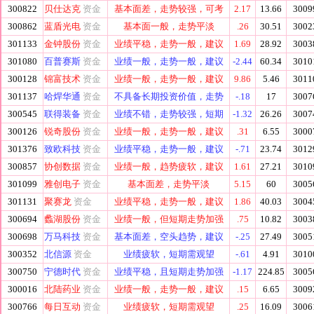
300822
贝仕达克
资金
基本面差，走势较强，可考
2.17
13.66
3009
300862
蓝盾光电
资金
基本面一般，走势平淡
.26
30.51
3002
301133
金钟股份
资金
业绩平稳，走势一般，建议
1.69
28.92
3003
301080
百普赛斯
资金
业绩一般，走势一般，建议
-2.44
60.34
3010
300128
锦富技术
资金
业绩一般，走势一般，建议
9.86
5.46
3011
301137
哈焊华通
资金
不具备长期投资价值，走势
-.18
17
3007
300545
联得装备
资金
业绩不错，走势较强，短期
-1.32
26.26
3007
300126
锐奇股份
资金
业绩一般，走势一般，建议
.31
6.55
3000
301376
致欧科技
资金
业绩平稳，走势一般，建议
-.71
23.74
3012
300857
协创数据
资金
业绩一般，趋势疲软，建议
1.61
27.21
3010
301099
雅创电子
资金
基本面差，走势平淡
5.15
60
3005
301131
聚赛龙
资金
业绩平稳，走势一般，建议
1.86
40.03
3004
300694
蠡湖股份
资金
业绩一般，但短期走势加强
.75
10.82
3003
300698
万马科技
资金
基本面差，空头趋势，建议
-.25
27.49
3005
300352
北信源
资金
业绩疲软，短期需观望
-.61
4.91
3010
300750
宁德时代
资金
业绩平稳，且短期走势加强
-1.17
224.85
3005
300016
北陆药业
资金
业绩一般，走势一般，建议
.15
6.65
3009
300766
每日互动
资金
业绩疲软，短期需观望
.25
16.09
3006