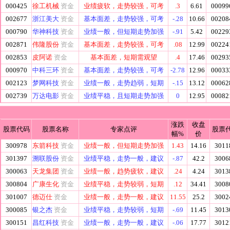
000425
徐工机械
资金
业绩疲软，走势较强，可考
.3
6.61
00099
002677
浙江美大
资金
基本面差，走势较强，可考
-.28
10.66
00208
000790
华神科技
资金
业绩一般，但短期走势加强
-.91
5.42
00229
002871
伟隆股份
资金
基本面差，走势较强，可考
.08
12.99
00224
002853
皮阿诺
资金
基本面差，短期需观望
.4
17.46
00293
000970
中科三环
资金
基本面差，走势较强，可考
-2.78
12.96
00033
002123
梦网科技
资金
业绩一般，走势趋弱，短期
-.15
13.12
00062
002739
万达电影
资金
业绩平稳，且短期走势加强
0
12.95
00082
涨跌
收盘
股票代码
股票名称
专家点评
股票
幅%
价
300978
东箭科技
资金
业绩一般，但短期走势加强
1.43
14.16
3011
301397
溯联股份
资金
业绩平稳，走势一般，建议
-.87
42.2
3006
300063
天龙集团
资金
业绩一般，趋势疲软，建议
.24
4.24
3013
300804
广康生化
资金
业绩平稳，走势较弱，短期
.12
34.41
3008
301007
德迈仕
资金
业绩一般，走势一般，建议
11.55
25.2
3002
300085
银之杰
资金
业绩平稳，走势较弱，短期
-.69
11.45
3013
300151
昌红科技
资金
业绩一般，走势一般，建议
-.06
17.77
3012