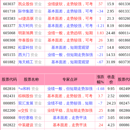
603037
凯众股份
资金
业绩疲软，走势较强，可考
.57
15.9
60133
601718
际华集团
资金
基本面差，走势较强，可考
-.34
2.95
60133
603583
xd捷昌驱
资金
基本面差，走势较强，可考
1
21.3
60326
603377
东方时尚
资金
基本面差，走势较强，可考
-1.21
8.19
60106
605068
明新旭腾
资金
业绩一般，走势趋弱，短期
1.83
24.48
60011
600308
华泰股份
资金
基本面差，走势较强，可考
.26
3.81
60186
603992
松霖科技
资金
基本面差，短期需观望
-.27
14.8
60020
605155
西大门
资金
业绩一般，但短期走势加强
-.21
14.53
60051
601882
海天精工
资金
基本面差，短期需观望
-.67
31.09
60373
涨跌
收盘
股票代码
股票名称
专家点评
股票代
幅%
价
002816
*st和科
资金
业绩一般，但短期走势加强
-1.68
9.95
00249
002431
棕榈股份
资金
基本面差，走势较强，可考
3.7
2.52
00090
000895
双汇发展
资金
业绩不错，走势较强，短期
-.7
24.23
00247
002200
st交投
资金
业绩平稳，且短期走势加强
.25
8.08
00286
000068
华控赛格
资金
基本面差，走势平淡
-.97
3.05
00169
002822
中装建设
资金
基本面差，走势平淡
.24
4.23
00086