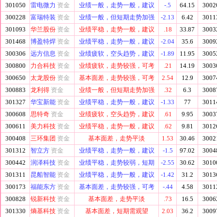
301050
雷电微力
资金
业绩一般，走势一般，建议
-.5
64.15
3002
300228
富瑞特装
资金
业绩一般，但短期走势加强
-2.13
6.42
3011
301093
华兰股份
资金
业绩平稳，走势一般，建议
.18
33.87
3003
301468
博盈特焊
资金
业绩平稳，走势一般，建议
-2.04
35.6
3009
300306
远方信息
资金
业绩疲软，空头趋势，建议
-1.89
11.95
3005
300800
力合科技
资金
业绩疲软，走势较强，可考
.21
14.19
3003
300650
太龙股份
资金
基本面差，走势较强，可考
2.54
12.9
3007
300883
龙利得
资金
业绩一般，但短期走势加强
.32
6.3
3008
301327
华宝新能
资金
业绩平稳，走势一般，建议
-1.33
77
3011
300608
思特奇
资金
业绩疲软，空头趋势，建议
.61
9.95
3003
300611
美力科技
资金
业绩平稳，走势一般，建议
.62
9.81
3012
300408
三环集团
资金
基本面差，走势平淡
1.53
30.46
3002
301312
智立方
资金
业绩平稳，走势一般，建议
-1.5
97.02
3004
300442
润泽科技
资金
业绩平稳，走势较弱，短期
-2.55
30.62
3010
301311
昆船智能
资金
业绩平稳，走势一般，建议
-1.42
31.2
3013
300173
福能东方
资金
基本面差，走势较强，可考
-.44
4.58
3011
300828
锐新科技
资金
基本面差，走势平淡
.73
16.5
3006
301330
熵基科技
资金
基本面差，短期需观望
2.03
36.2
3009