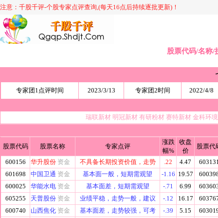
注意：千股千评-个股专家点评查询,(每天16点后持续逐批更新)！
股票代码/名称/
专家团1点评时间
2023/3/13
专家团2时间
2022/4/8
瑞联新材
明冠新材
有研粉材
赛特新材
金科环
涨跌
收盘
股票代码
股票名称
专家点评
股票代
幅%
价
600156
华升股份
资金
不具备长期投资价值，走势
.22
4.47
60313
601698
中国卫通
资金
基本面一般，短期需观望
-1.16
19.57
60039
600025
华能水电
资金
基本面差，短期需观望
-.71
6.99
60360
605255
天普股份
资金
业绩平稳，走势一般，建议
-.12
16.17
60376
600740
山西焦化
资金
基本面差，走势较强，可考
-.39
5.15
60301