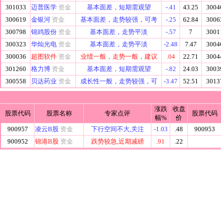
301033
迈普医学
资金
基本面差，短期需观望
-.41
43.25
3004
300619
金银河
资金
基本面差，走势较强，可考
-.25
62.84
3006
300798
锦鸡股份
资金
基本面差，走势平淡
-.57
7
3001
300323
华灿光电
资金
基本面差，走势平淡
-2.48
7.47
3004
300036
超图软件
资金
业绩一般，走势一般，建议
.04
22.71
3004
301260
格力博
资金
基本面差，短期需观望
-.82
24.03
3003
300558
贝达药业
资金
成长性一般，走势较强，可
-3.47
52.51
3013
涨跌
收盘
股票代码
股票名称
专家点评
股票代码
幅%
价
900957
凌云B股
资金
下行空间不大,关注
-1.03
.48
900953
900952
锦港B股
资金
跌势较急,近期减磅
.91
.22