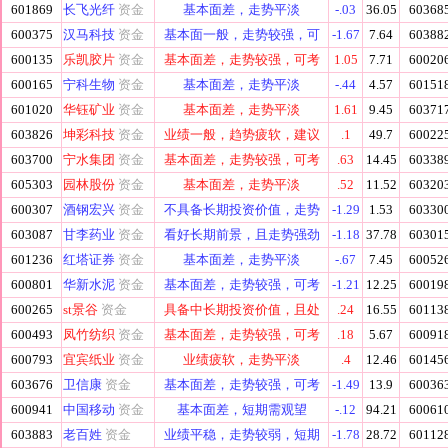
601869
长飞光纤
资金
基本面差，走势平淡
-.03
36.05
60368
600375
汉马科技
资金
基本面一般，走势较强，可
-1.67
7.64
60388
600135
乐凯胶片
资金
基本面差，走势较强，可考
1.05
7.71
60020
600165
宁科生物
资金
基本面差，走势平淡
-.44
4.57
60151
601020
华钰矿业
资金
基本面差，走势平淡
1.61
9.45
60371
603826
坤彩科技
资金
业绩一般，趋势疲软，建议
.1
49.7
60022
603700
宁水集团
资金
基本面差，走势较强，可考
.63
14.45
60338
605303
园林股份
资金
基本面差，走势平淡
.52
11.52
60320
600307
酒钢宏兴
资金
不具备长期投资价值，走势
-1.29
1.53
60330
603087
甘李药业
资金
看好长期前景，且走势强劲
-1.18
37.78
60301
601236
红塔证券
资金
基本面差，走势平淡
-.67
7.45
60052
600801
华新水泥
资金
基本面差，走势较强，可考
-1.21
12.25
60019
600265
st景谷
资金
具备中长期投资价值，且处
.24
16.55
60113
600493
凤竹纺织
资金
基本面差，走势较强，可考
.18
5.67
60091
600793
宜宾纸业
资金
业绩疲软，走势平淡
.4
12.46
60145
603676
卫信康
资金
基本面差，走势较强，可考
-1.49
13.9
60036
600941
中国移动
资金
基本面差，短期需观望
-.12
94.21
60061
603883
老百姓
资金
业绩平稳，走势较弱，短期
-1.78
28.72
60112