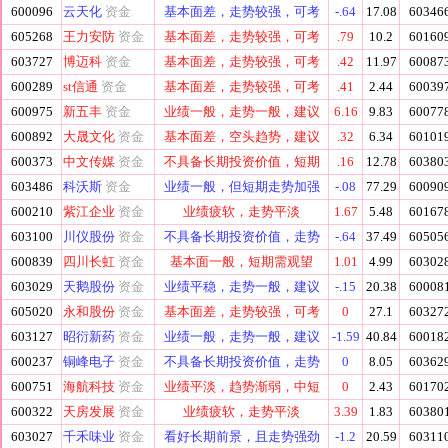
600096
云天化
资金
基本面差，走势较强，可考
-.64
17.08
60346
605268
王力安防
资金
基本面差，走势较强，可考
.79
10.2
60160
603727
博迈科
资金
基本面差，走势较强，可考
.42
11.97
60087
600289
st信通
资金
基本面差，走势较强，可考
.41
2.44
60039
600975
新五丰
资金
业绩一般，走势一般，建议
6.16
9.83
60077
600892
大晟文化
资金
基本面差，空头趋势，建议
.32
6.34
60101
600373
中文传媒
资金
不具备长期投资价值，短期
.16
12.78
60380
603486
科沃斯
资金
业绩一般，但短期走势加强
-.08
77.29
60090
600210
紫江企业
资金
业绩疲软，走势平淡
1.67
5.48
60167
603100
川仪股份
资金
不具备长期投资价值，走势
-.64
37.49
60505
600839
四川长虹
资金
基本面一般，短期需观望
1.01
4.99
60302
603029
天鹅股份
资金
业绩平稳，走势一般，建议
-.15
20.38
60008
605020
永和股份
资金
基本面差，走势较强，可考
0
27.1
60327
603127
昭衍新药
资金
业绩一般，走势一般，建议
-1.59
40.84
60018
600237
铜峰电子
资金
不具备长期投资价值，走势
0
8.05
60362
600751
海航科技
资金
业绩平淡，趋势渐弱，中短
0
2.43
60170
600322
天房发展
资金
业绩疲软，走势平淡
3.39
1.83
60380
603027
千禾味业
资金
看好长期前景，且走势强劲
-1.2
20.59
60311