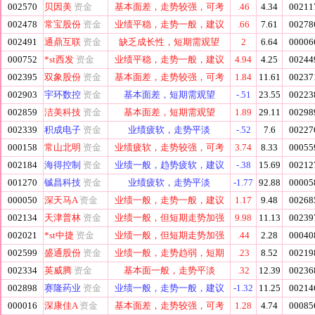
002570
贝因美
资金
基本面差，走势较强，可考
.46
4.34
00211
002478
常宝股份
资金
业绩平稳，走势一般，建议
.66
7.61
00278
002491
通鼎互联
资金
缺乏成长性，短期需观望
2
6.64
00006
000752
*st西发
资金
业绩平稳，走势一般，建议
4.94
4.25
00244
002395
双象股份
资金
基本面差，走势较强，可考
1.84
11.61
00237
002903
宇环数控
资金
基本面差，短期需观望
-.51
23.55
00223
002859
洁美科技
资金
基本面差，短期需观望
1.89
29.11
00298
002339
积成电子
资金
业绩疲软，走势平淡
-.52
7.6
00227
000158
常山北明
资金
业绩疲软，走势较强，可考
3.74
8.33
00055
002184
海得控制
资金
业绩一般，趋势疲软，建议
-.38
15.69
00212
001270
铖昌科技
资金
业绩疲软，走势平淡
-1.77
92.88
00005
000050
深天马A
资金
业绩一般，走势一般，建议
1.17
9.48
00268
002134
天津普林
资金
业绩一般，但短期走势加强
9.98
11.13
00239
002021
*st中捷
资金
业绩一般，但短期走势加强
.44
2.28
00040
002599
盛通股份
资金
业绩一般，走势趋弱，短期
.23
8.52
00219
002334
英威腾
资金
基本面一般，走势平淡
.32
12.39
00236
002898
赛隆药业
资金
业绩一般，走势一般，建议
-1.32
11.25
00214
000016
深康佳A
资金
基本面差，走势较强，可考
1.28
4.74
00085