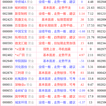
000069
华侨城A
资金
业绩一般，走势一般，建议
0
4.48
00294
001319
铭科精技
资金
基本面差，走势平淡
1.41
21.63
00221
002388
新亚制程
资金
业绩一般，走势一般，建议
1.14
7.12
00121
002425
凯撒文化
资金
基本面差，短期需观望
.38
5.33
00289
003006
百亚股份
资金
看好长期前景，走势平稳，
.17
17.53
00276
000009
中国宝安
资金
业绩平稳，走势一般，建议
-1.68
11.72
00232
002261
拓维信息
资金
业绩一般，趋势疲软，建议
10.01
21.76
00264
000593
德龙汇能
资金
业绩一般，但短期走势加强
.15
6.81
00234
000150
*st宜康
资金
强势上攻，寻机低吸
0
0
00297
002482
*st广田
资金
基本面差，走势平淡
4.97
2.11
00252
002949
华阳国际
资金
基本面差，走势平淡
-.51
13.68
00299
000953
河化股份
资金
业绩一般，走势一般，建议
-.38
5.31
00040
002876
三利谱
资金
基本面差，走势较强，可考
.93
33.81
00042
002430
杭氧股份
资金
基本面差，走势较强，可考
-3.46
33.8
00202
000011
深物业a
资金
基本面差，走势较强，可考
.42
9.47
00202
000655
金岭矿业
资金
基本面差，走势较强，可考
-2.09
6.56
00066
000004
国华网安
资金
业绩一般，走势一般，建议
10.02
17.9
00300
000885
城发环境
资金
业绩一般，走势一般，建议
-1.37
13
00259