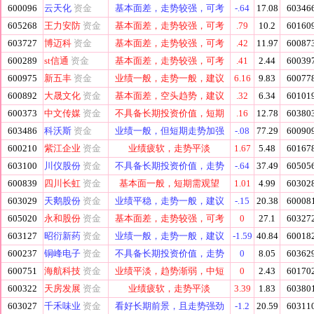
600096
云天化
资金
基本面差，走势较强，可考
-.64
17.08
60346
605268
王力安防
资金
基本面差，走势较强，可考
.79
10.2
60160
603727
博迈科
资金
基本面差，走势较强，可考
.42
11.97
60087
600289
st信通
资金
基本面差，走势较强，可考
.41
2.44
60039
600975
新五丰
资金
业绩一般，走势一般，建议
6.16
9.83
60077
600892
大晟文化
资金
基本面差，空头趋势，建议
.32
6.34
60101
600373
中文传媒
资金
不具备长期投资价值，短期
.16
12.78
60380
603486
科沃斯
资金
业绩一般，但短期走势加强
-.08
77.29
60090
600210
紫江企业
资金
业绩疲软，走势平淡
1.67
5.48
60167
603100
川仪股份
资金
不具备长期投资价值，走势
-.64
37.49
60505
600839
四川长虹
资金
基本面一般，短期需观望
1.01
4.99
60302
603029
天鹅股份
资金
业绩平稳，走势一般，建议
-.15
20.38
60008
605020
永和股份
资金
基本面差，走势较强，可考
0
27.1
60327
603127
昭衍新药
资金
业绩一般，走势一般，建议
-1.59
40.84
60018
600237
铜峰电子
资金
不具备长期投资价值，走势
0
8.05
60362
600751
海航科技
资金
业绩平淡，趋势渐弱，中短
0
2.43
60170
600322
天房发展
资金
业绩疲软，走势平淡
3.39
1.83
60380
603027
千禾味业
资金
看好长期前景，且走势强劲
-1.2
20.59
60311