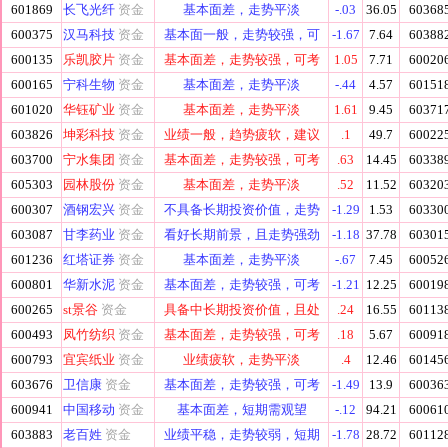
601869
长飞光纤
资金
基本面差，走势平淡
-.03
36.05
60368
600375
汉马科技
资金
基本面一般，走势较强，可
-1.67
7.64
60388
600135
乐凯胶片
资金
基本面差，走势较强，可考
1.05
7.71
60020
600165
宁科生物
资金
基本面差，走势平淡
-.44
4.57
60151
601020
华钰矿业
资金
基本面差，走势平淡
1.61
9.45
60371
603826
坤彩科技
资金
业绩一般，趋势疲软，建议
.1
49.7
60022
603700
宁水集团
资金
基本面差，走势较强，可考
.63
14.45
60338
605303
园林股份
资金
基本面差，走势平淡
.52
11.52
60320
600307
酒钢宏兴
资金
不具备长期投资价值，走势
-1.29
1.53
60330
603087
甘李药业
资金
看好长期前景，且走势强劲
-1.18
37.78
60301
601236
红塔证券
资金
基本面差，走势平淡
-.67
7.45
60052
600801
华新水泥
资金
基本面差，走势较强，可考
-1.21
12.25
60019
600265
st景谷
资金
具备中长期投资价值，且处
.24
16.55
60113
600493
凤竹纺织
资金
基本面差，走势较强，可考
.18
5.67
60091
600793
宜宾纸业
资金
业绩疲软，走势平淡
.4
12.46
60145
603676
卫信康
资金
基本面差，走势较强，可考
-1.49
13.9
60036
600941
中国移动
资金
基本面差，短期需观望
-.12
94.21
60061
603883
老百姓
资金
业绩平稳，走势较弱，短期
-1.78
28.72
60112