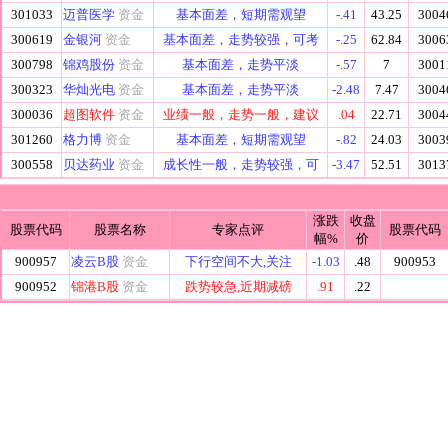
301033
迈普医学
资金
基本面差，短期需观望
-.41
43.25
3004
300619
金银河
资金
基本面差，走势较强，可考
-.25
62.84
3006
300798
锦鸡股份
资金
基本面差，走势平淡
-.57
7
3001
300323
华灿光电
资金
基本面差，走势平淡
-2.48
7.47
3004
300036
超图软件
资金
业绩一般，走势一般，建议
.04
22.71
3004
301260
格力博
资金
基本面差，短期需观望
-.82
24.03
3003
300558
贝达药业
资金
成长性一般，走势较强，可
-3.47
52.51
3013
涨跌
收盘
股票代码
股票名称
专家点评
股票代码
幅%
价
900957
凌云B股
资金
下行空间不大,关注
-1.03
.48
900953
900952
锦港B股
资金
跌势较急,近期减磅
.91
.22