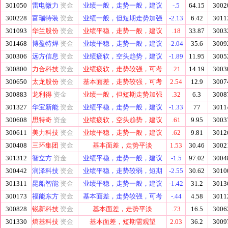
301050
雷电微力
资金
业绩一般，走势一般，建议
-.5
64.15
3002
300228
富瑞特装
资金
业绩一般，但短期走势加强
-2.13
6.42
3011
301093
华兰股份
资金
业绩平稳，走势一般，建议
.18
33.87
3003
301468
博盈特焊
资金
业绩平稳，走势一般，建议
-2.04
35.6
3009
300306
远方信息
资金
业绩疲软，空头趋势，建议
-1.89
11.95
3005
300800
力合科技
资金
业绩疲软，走势较强，可考
.21
14.19
3003
300650
太龙股份
资金
基本面差，走势较强，可考
2.54
12.9
3007
300883
龙利得
资金
业绩一般，但短期走势加强
.32
6.3
3008
301327
华宝新能
资金
业绩平稳，走势一般，建议
-1.33
77
3011
300608
思特奇
资金
业绩疲软，空头趋势，建议
.61
9.95
3003
300611
美力科技
资金
业绩平稳，走势一般，建议
.62
9.81
3012
300408
三环集团
资金
基本面差，走势平淡
1.53
30.46
3002
301312
智立方
资金
业绩平稳，走势一般，建议
-1.5
97.02
3004
300442
润泽科技
资金
业绩平稳，走势较弱，短期
-2.55
30.62
3010
301311
昆船智能
资金
业绩平稳，走势一般，建议
-1.42
31.2
3013
300173
福能东方
资金
基本面差，走势较强，可考
-.44
4.58
3011
300828
锐新科技
资金
基本面差，走势平淡
.73
16.5
3006
301330
熵基科技
资金
基本面差，短期需观望
2.03
36.2
3009