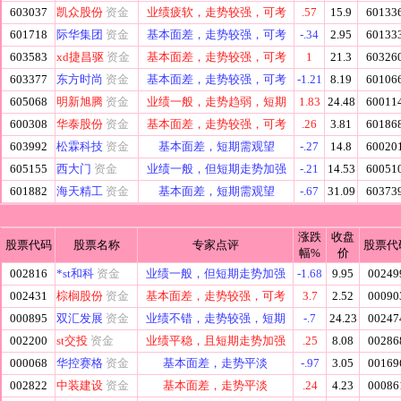
603037
凯众股份
资金
业绩疲软，走势较强，可考
.57
15.9
60133
601718
际华集团
资金
基本面差，走势较强，可考
-.34
2.95
60133
603583
xd捷昌驱
资金
基本面差，走势较强，可考
1
21.3
60326
603377
东方时尚
资金
基本面差，走势较强，可考
-1.21
8.19
60106
605068
明新旭腾
资金
业绩一般，走势趋弱，短期
1.83
24.48
60011
600308
华泰股份
资金
基本面差，走势较强，可考
.26
3.81
60186
603992
松霖科技
资金
基本面差，短期需观望
-.27
14.8
60020
605155
西大门
资金
业绩一般，但短期走势加强
-.21
14.53
60051
601882
海天精工
资金
基本面差，短期需观望
-.67
31.09
60373
涨跌
收盘
股票代码
股票名称
专家点评
股票代
幅%
价
002816
*st和科
资金
业绩一般，但短期走势加强
-1.68
9.95
00249
002431
棕榈股份
资金
基本面差，走势较强，可考
3.7
2.52
00090
000895
双汇发展
资金
业绩不错，走势较强，短期
-.7
24.23
00247
002200
st交投
资金
业绩平稳，且短期走势加强
.25
8.08
00286
000068
华控赛格
资金
基本面差，走势平淡
-.97
3.05
00169
002822
中装建设
资金
基本面差，走势平淡
.24
4.23
00086