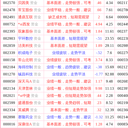
002570
贝因美
资金
基本面差，走势较强，可考
.46
4.34
00211
002478
常宝股份
资金
业绩平稳，走势一般，建议
.66
7.61
00278
002491
通鼎互联
资金
缺乏成长性，短期需观望
2
6.64
00006
000752
*st西发
资金
业绩平稳，走势一般，建议
4.94
4.25
00244
002395
双象股份
资金
基本面差，走势较强，可考
1.84
11.61
00237
002903
宇环数控
资金
基本面差，短期需观望
-.51
23.55
00223
002859
洁美科技
资金
基本面差，短期需观望
1.89
29.11
00298
002339
积成电子
资金
业绩疲软，走势平淡
-.52
7.6
00227
000158
常山北明
资金
业绩疲软，走势较强，可考
3.74
8.33
00055
002184
海得控制
资金
业绩一般，趋势疲软，建议
-.38
15.69
00212
001270
铖昌科技
资金
业绩疲软，走势平淡
-1.77
92.88
00005
000050
深天马A
资金
业绩一般，走势一般，建议
1.17
9.48
00268
002134
天津普林
资金
业绩一般，但短期走势加强
9.98
11.13
00239
002021
*st中捷
资金
业绩一般，但短期走势加强
.44
2.28
00040
002599
盛通股份
资金
业绩一般，走势趋弱，短期
.23
8.52
00219
002334
英威腾
资金
基本面一般，走势平淡
.32
12.39
00236
002898
赛隆药业
资金
业绩一般，走势一般，建议
-1.32
11.25
00214
000016
深康佳A
资金
基本面差，走势较强，可考
1.28
4.74
00085