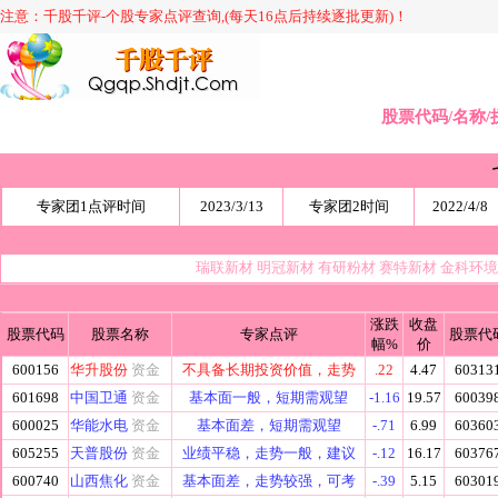
注意：千股千评-个股专家点评查询,(每天16点后持续逐批更新)！
股票代码/名称/
专家团1点评时间
2023/3/13
专家团2时间
2022/4/8
瑞联新材
明冠新材
有研粉材
赛特新材
金科环
涨跌
收盘
股票代码
股票名称
专家点评
股票代
幅%
价
600156
华升股份
资金
不具备长期投资价值，走势
.22
4.47
60313
601698
中国卫通
资金
基本面一般，短期需观望
-1.16
19.57
60039
600025
华能水电
资金
基本面差，短期需观望
-.71
6.99
60360
605255
天普股份
资金
业绩平稳，走势一般，建议
-.12
16.17
60376
600740
山西焦化
资金
基本面差，走势较强，可考
-.39
5.15
60301