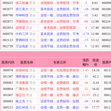
000425
徐工机械
资金
业绩疲软，走势较强，可考
.3
6.61
00099
002677
浙江美大
资金
基本面差，走势较强，可考
-.28
10.66
00208
000790
华神科技
资金
业绩一般，但短期走势加强
-.91
5.42
00229
002871
伟隆股份
资金
基本面差，走势较强，可考
.08
12.99
00224
002853
皮阿诺
资金
基本面差，短期需观望
.4
17.46
00293
000970
中科三环
资金
基本面差，走势较强，可考
-2.78
12.96
00033
002123
梦网科技
资金
业绩一般，走势趋弱，短期
-.15
13.12
00062
002739
万达电影
资金
业绩平稳，且短期走势加强
0
12.95
00082
涨跌
收盘
股票代码
股票名称
专家点评
股票
幅%
价
300978
东箭科技
资金
业绩一般，但短期走势加强
1.43
14.16
3011
301397
溯联股份
资金
业绩平稳，走势一般，建议
-.87
42.2
3006
300063
天龙集团
资金
业绩一般，趋势疲软，建议
.24
4.24
3013
300804
广康生化
资金
业绩平稳，走势较弱，短期
.12
34.41
3008
301007
德迈仕
资金
业绩一般，走势一般，建议
11.55
25.2
3002
300085
银之杰
资金
业绩平稳，走势较弱，短期
-.69
11.45
3013
300151
昌红科技
资金
业绩一般，走势一般，建议
-.06
17.77
3012