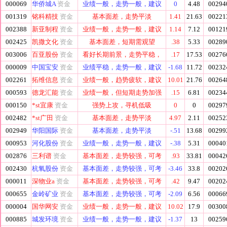
000069
华侨城A
资金
业绩一般，走势一般，建议
0
4.48
00294
001319
铭科精技
资金
基本面差，走势平淡
1.41
21.63
00221
002388
新亚制程
资金
业绩一般，走势一般，建议
1.14
7.12
00121
002425
凯撒文化
资金
基本面差，短期需观望
.38
5.33
00289
003006
百亚股份
资金
看好长期前景，走势平稳，
.17
17.53
00276
000009
中国宝安
资金
业绩平稳，走势一般，建议
-1.68
11.72
00232
002261
拓维信息
资金
业绩一般，趋势疲软，建议
10.01
21.76
00264
000593
德龙汇能
资金
业绩一般，但短期走势加强
.15
6.81
00234
000150
*st宜康
资金
强势上攻，寻机低吸
0
0
00297
002482
*st广田
资金
基本面差，走势平淡
4.97
2.11
00252
002949
华阳国际
资金
基本面差，走势平淡
-.51
13.68
00299
000953
河化股份
资金
业绩一般，走势一般，建议
-.38
5.31
00040
002876
三利谱
资金
基本面差，走势较强，可考
.93
33.81
00042
002430
杭氧股份
资金
基本面差，走势较强，可考
-3.46
33.8
00202
000011
深物业a
资金
基本面差，走势较强，可考
.42
9.47
00202
000655
金岭矿业
资金
基本面差，走势较强，可考
-2.09
6.56
00066
000004
国华网安
资金
业绩一般，走势一般，建议
10.02
17.9
00300
000885
城发环境
资金
业绩一般，走势一般，建议
-1.37
13
00259