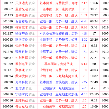
300822
贝仕达克
资金
基本面差，走势较强，可考
2.17
13.66
3009
300862
蓝盾光电
资金
基本面一般，走势平淡
.26
30.51
3002
301133
金钟股份
资金
业绩平稳，走势一般，建议
1.69
28.92
3003
301080
百普赛斯
资金
业绩一般，走势一般，建议
-2.44
60.34
3010
300128
锦富技术
资金
业绩一般，走势一般，建议
9.86
5.46
3011
301137
哈焊华通
资金
不具备长期投资价值，走势
-.18
17
3007
300545
联得装备
资金
业绩不错，走势较强，短期
-1.32
26.26
3007
300126
锐奇股份
资金
业绩一般，走势一般，建议
.31
6.55
3000
301376
致欧科技
资金
业绩平稳，走势一般，建议
-.71
23.74
3012
300857
协创数据
资金
业绩一般，趋势疲软，建议
1.61
27.21
3010
301099
雅创电子
资金
基本面差，走势平淡
5.15
60
3005
301131
聚赛龙
资金
业绩平稳，走势一般，建议
1.86
40.03
3004
300694
蠡湖股份
资金
业绩一般，但短期走势加强
.75
10.82
3003
300698
万马科技
资金
基本面差，空头趋势，建议
-.25
27.49
3005
300352
北信源
资金
业绩疲软，短期需观望
-.61
4.91
3010
300750
宁德时代
资金
业绩平稳，且短期走势加强
-1.17
224.85
3005
300016
北陆药业
资金
业绩一般，走势一般，建议
.15
6.65
3009
300766
每日互动
资金
业绩疲软，短期需观望
.25
16.09
3006