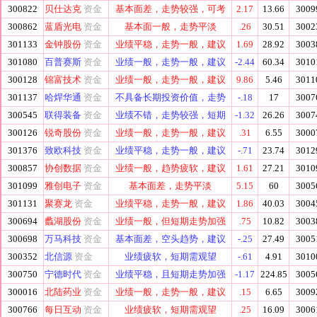
300822
贝仕达克
资金
基本面差，走势较强，可考
2.17
13.66
3009
300862
蓝盾光电
资金
基本面一般，走势平淡
.26
30.51
3002
301133
金钟股份
资金
业绩平稳，走势一般，建议
1.69
28.92
3003
301080
百普赛斯
资金
业绩一般，走势一般，建议
-2.44
60.34
3010
300128
锦富技术
资金
业绩一般，走势一般，建议
9.86
5.46
3011
301137
哈焊华通
资金
不具备长期投资价值，走势
-.18
17
3007
300545
联得装备
资金
业绩不错，走势较强，短期
-1.32
26.26
3007
300126
锐奇股份
资金
业绩一般，走势一般，建议
.31
6.55
3000
301376
致欧科技
资金
业绩平稳，走势一般，建议
-.71
23.74
3012
300857
协创数据
资金
业绩一般，趋势疲软，建议
1.61
27.21
3010
301099
雅创电子
资金
基本面差，走势平淡
5.15
60
3005
301131
聚赛龙
资金
业绩平稳，走势一般，建议
1.86
40.03
3004
300694
蠡湖股份
资金
业绩一般，但短期走势加强
.75
10.82
3003
300698
万马科技
资金
基本面差，空头趋势，建议
-.25
27.49
3005
300352
北信源
资金
业绩疲软，短期需观望
-.61
4.91
3010
300750
宁德时代
资金
业绩平稳，且短期走势加强
-1.17
224.85
3005
300016
北陆药业
资金
业绩一般，走势一般，建议
.15
6.65
3009
300766
每日互动
资金
业绩疲软，短期需观望
.25
16.09
3006