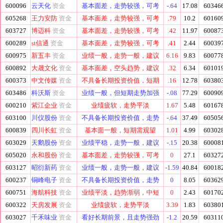
600096
云天化
资金
基本面差，走势较强，可考
-.64
17.08
60346
605268
王力安防
资金
基本面差，走势较强，可考
.79
10.2
60160
603727
博迈科
资金
基本面差，走势较强，可考
.42
11.97
60087
600289
st信通
资金
基本面差，走势较强，可考
.41
2.44
60039
600975
新五丰
资金
业绩一般，走势一般，建议
6.16
9.83
60077
600892
大晟文化
资金
基本面差，空头趋势，建议
.32
6.34
60101
600373
中文传媒
资金
不具备长期投资价值，短期
.16
12.78
60380
603486
科沃斯
资金
业绩一般，但短期走势加强
-.08
77.29
60090
600210
紫江企业
资金
业绩疲软，走势平淡
1.67
5.48
60167
603100
川仪股份
资金
不具备长期投资价值，走势
-.64
37.49
60505
600839
四川长虹
资金
基本面一般，短期需观望
1.01
4.99
60302
603029
天鹅股份
资金
业绩平稳，走势一般，建议
-.15
20.38
60008
605020
永和股份
资金
基本面差，走势较强，可考
0
27.1
60327
603127
昭衍新药
资金
业绩一般，走势一般，建议
-1.59
40.84
60018
600237
铜峰电子
资金
不具备长期投资价值，走势
0
8.05
60362
600751
海航科技
资金
业绩平淡，趋势渐弱，中短
0
2.43
60170
600322
天房发展
资金
业绩疲软，走势平淡
3.39
1.83
60380
603027
千禾味业
资金
看好长期前景，且走势强劲
-1.2
20.59
60311