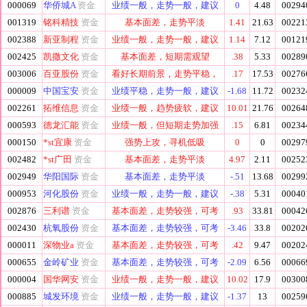
000069
华侨城A
资金
业绩一般，走势一般，建议
0
4.48
00294
001319
铭科精技
资金
基本面差，走势平淡
1.41
21.63
00221
002388
新亚制程
资金
业绩一般，走势一般，建议
1.14
7.12
00121
002425
凯撒文化
资金
基本面差，短期需观望
.38
5.33
00289
003006
百亚股份
资金
看好长期前景，走势平稳，
.17
17.53
00276
000009
中国宝安
资金
业绩平稳，走势一般，建议
-1.68
11.72
00232
002261
拓维信息
资金
业绩一般，趋势疲软，建议
10.01
21.76
00264
000593
德龙汇能
资金
业绩一般，但短期走势加强
.15
6.81
00234
000150
*st宜康
资金
强势上攻，寻机低吸
0
0
00297
002482
*st广田
资金
基本面差，走势平淡
4.97
2.11
00252
002949
华阳国际
资金
基本面差，走势平淡
-.51
13.68
00299
000953
河化股份
资金
业绩一般，走势一般，建议
-.38
5.31
00040
002876
三利谱
资金
基本面差，走势较强，可考
.93
33.81
00042
002430
杭氧股份
资金
基本面差，走势较强，可考
-3.46
33.8
00202
000011
深物业a
资金
基本面差，走势较强，可考
.42
9.47
00202
000655
金岭矿业
资金
基本面差，走势较强，可考
-2.09
6.56
00066
000004
国华网安
资金
业绩一般，走势一般，建议
10.02
17.9
00300
000885
城发环境
资金
业绩一般，走势一般，建议
-1.37
13
00259