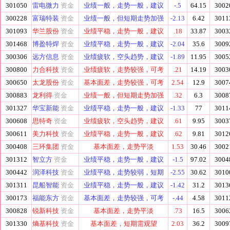
301050
雷电微力
资金
业绩一般，走势一般，建议
-.5
64.15
3002
300228
富瑞特装
资金
业绩一般，但短期走势加强
-2.13
6.42
3011
301093
华兰股份
资金
业绩平稳，走势一般，建议
.18
33.87
3003
301468
博盈特焊
资金
业绩平稳，走势一般，建议
-2.04
35.6
3009
300306
远方信息
资金
业绩疲软，空头趋势，建议
-1.89
11.95
3005
300800
力合科技
资金
业绩疲软，走势较强，可考
.21
14.19
3003
300650
太龙股份
资金
基本面差，走势较强，可考
2.54
12.9
3007
300883
龙利得
资金
业绩一般，但短期走势加强
.32
6.3
3008
301327
华宝新能
资金
业绩平稳，走势一般，建议
-1.33
77
3011
300608
思特奇
资金
业绩疲软，空头趋势，建议
.61
9.95
3003
300611
美力科技
资金
业绩平稳，走势一般，建议
.62
9.81
3012
300408
三环集团
资金
基本面差，走势平淡
1.53
30.46
3002
301312
智立方
资金
业绩平稳，走势一般，建议
-1.5
97.02
3004
300442
润泽科技
资金
业绩平稳，走势较弱，短期
-2.55
30.62
3010
301311
昆船智能
资金
业绩平稳，走势一般，建议
-1.42
31.2
3013
300173
福能东方
资金
基本面差，走势较强，可考
-.44
4.58
3011
300828
锐新科技
资金
基本面差，走势平淡
.73
16.5
3006
301330
熵基科技
资金
基本面差，短期需观望
2.03
36.2
3009