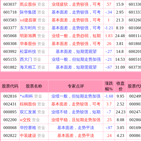
603037
凯众股份
资金
业绩疲软，走势较强，可考
.57
15.9
60133
601718
际华集团
资金
基本面差，走势较强，可考
-.34
2.95
60133
603583
xd捷昌驱
资金
基本面差，走势较强，可考
1
21.3
60326
603377
东方时尚
资金
基本面差，走势较强，可考
-1.21
8.19
60106
605068
明新旭腾
资金
业绩一般，走势趋弱，短期
1.83
24.48
60011
600308
华泰股份
资金
基本面差，走势较强，可考
.26
3.81
60186
603992
松霖科技
资金
基本面差，短期需观望
-.27
14.8
60020
605155
西大门
资金
业绩一般，但短期走势加强
-.21
14.53
60051
601882
海天精工
资金
基本面差，短期需观望
-.67
31.09
60373
涨跌
收盘
股票代码
股票名称
专家点评
股票代
幅%
价
002816
*st和科
资金
业绩一般，但短期走势加强
-1.68
9.95
00249
002431
棕榈股份
资金
基本面差，走势较强，可考
3.7
2.52
00090
000895
双汇发展
资金
业绩不错，走势较强，短期
-.7
24.23
00247
002200
st交投
资金
业绩平稳，且短期走势加强
.25
8.08
00286
000068
华控赛格
资金
基本面差，走势平淡
-.97
3.05
00169
002822
中装建设
资金
基本面差，走势平淡
.24
4.23
00086