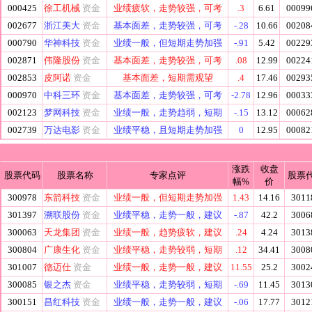
000425
徐工机械
资金
业绩疲软，走势较强，可考
.3
6.61
00099
002677
浙江美大
资金
基本面差，走势较强，可考
-.28
10.66
00208
000790
华神科技
资金
业绩一般，但短期走势加强
-.91
5.42
00229
002871
伟隆股份
资金
基本面差，走势较强，可考
.08
12.99
00224
002853
皮阿诺
资金
基本面差，短期需观望
.4
17.46
00293
000970
中科三环
资金
基本面差，走势较强，可考
-2.78
12.96
00033
002123
梦网科技
资金
业绩一般，走势趋弱，短期
-.15
13.12
00062
002739
万达电影
资金
业绩平稳，且短期走势加强
0
12.95
00082
涨跌
收盘
股票代码
股票名称
专家点评
股票
幅%
价
300978
东箭科技
资金
业绩一般，但短期走势加强
1.43
14.16
3011
301397
溯联股份
资金
业绩平稳，走势一般，建议
-.87
42.2
3006
300063
天龙集团
资金
业绩一般，趋势疲软，建议
.24
4.24
3013
300804
广康生化
资金
业绩平稳，走势较弱，短期
.12
34.41
3008
301007
德迈仕
资金
业绩一般，走势一般，建议
11.55
25.2
3002
300085
银之杰
资金
业绩平稳，走势较弱，短期
-.69
11.45
3013
300151
昌红科技
资金
业绩一般，走势一般，建议
-.06
17.77
3012