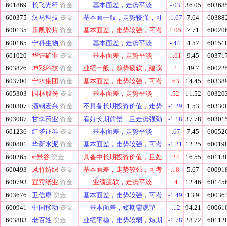
601869
长飞光纤
资金
基本面差，走势平淡
-.03
36.05
60368
600375
汉马科技
资金
基本面一般，走势较强，可
-1.67
7.64
60388
600135
乐凯胶片
资金
基本面差，走势较强，可考
1.05
7.71
60020
600165
宁科生物
资金
基本面差，走势平淡
-.44
4.57
60151
601020
华钰矿业
资金
基本面差，走势平淡
1.61
9.45
60371
603826
坤彩科技
资金
业绩一般，趋势疲软，建议
.1
49.7
60022
603700
宁水集团
资金
基本面差，走势较强，可考
.63
14.45
60338
605303
园林股份
资金
基本面差，走势平淡
.52
11.52
60320
600307
酒钢宏兴
资金
不具备长期投资价值，走势
-1.29
1.53
60330
603087
甘李药业
资金
看好长期前景，且走势强劲
-1.18
37.78
60301
601236
红塔证券
资金
基本面差，走势平淡
-.67
7.45
60052
600801
华新水泥
资金
基本面差，走势较强，可考
-1.21
12.25
60019
600265
st景谷
资金
具备中长期投资价值，且处
.24
16.55
60113
600493
凤竹纺织
资金
基本面差，走势较强，可考
.18
5.67
60091
600793
宜宾纸业
资金
业绩疲软，走势平淡
.4
12.46
60145
603676
卫信康
资金
基本面差，走势较强，可考
-1.49
13.9
60036
600941
中国移动
资金
基本面差，短期需观望
-.12
94.21
60061
603883
老百姓
资金
业绩平稳，走势较弱，短期
-1.78
28.72
60112