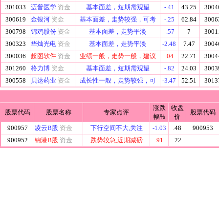
301033
迈普医学
资金
基本面差，短期需观望
-.41
43.25
3004
300619
金银河
资金
基本面差，走势较强，可考
-.25
62.84
3006
300798
锦鸡股份
资金
基本面差，走势平淡
-.57
7
3001
300323
华灿光电
资金
基本面差，走势平淡
-2.48
7.47
3004
300036
超图软件
资金
业绩一般，走势一般，建议
.04
22.71
3004
301260
格力博
资金
基本面差，短期需观望
-.82
24.03
3003
300558
贝达药业
资金
成长性一般，走势较强，可
-3.47
52.51
3013
涨跌
收盘
股票代码
股票名称
专家点评
股票代码
幅%
价
900957
凌云B股
资金
下行空间不大,关注
-1.03
.48
900953
900952
锦港B股
资金
跌势较急,近期减磅
.91
.22