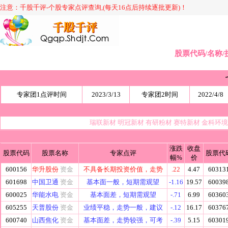
注意：千股千评-个股专家点评查询,(每天16点后持续逐批更新)！
股票代码/名称/
专家团1点评时间
2023/3/13
专家团2时间
2022/4/8
瑞联新材
明冠新材
有研粉材
赛特新材
金科环
涨跌
收盘
股票代码
股票名称
专家点评
股票代
幅%
价
600156
华升股份
资金
不具备长期投资价值，走势
.22
4.47
60313
601698
中国卫通
资金
基本面一般，短期需观望
-1.16
19.57
60039
600025
华能水电
资金
基本面差，短期需观望
-.71
6.99
60360
605255
天普股份
资金
业绩平稳，走势一般，建议
-.12
16.17
60376
600740
山西焦化
资金
基本面差，走势较强，可考
-.39
5.15
60301