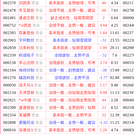
002570
贝因美
资金
基本面差，走势较强，可考
.46
4.34
00211
002478
常宝股份
资金
业绩平稳，走势一般，建议
.66
7.61
00278
002491
通鼎互联
资金
缺乏成长性，短期需观望
2
6.64
00006
000752
*st西发
资金
业绩平稳，走势一般，建议
4.94
4.25
00244
002395
双象股份
资金
基本面差，走势较强，可考
1.84
11.61
00237
002903
宇环数控
资金
基本面差，短期需观望
-.51
23.55
00223
002859
洁美科技
资金
基本面差，短期需观望
1.89
29.11
00298
002339
积成电子
资金
业绩疲软，走势平淡
-.52
7.6
00227
000158
常山北明
资金
业绩疲软，走势较强，可考
3.74
8.33
00055
002184
海得控制
资金
业绩一般，趋势疲软，建议
-.38
15.69
00212
001270
铖昌科技
资金
业绩疲软，走势平淡
-1.77
92.88
00005
000050
深天马A
资金
业绩一般，走势一般，建议
1.17
9.48
00268
002134
天津普林
资金
业绩一般，但短期走势加强
9.98
11.13
00239
002021
*st中捷
资金
业绩一般，但短期走势加强
.44
2.28
00040
002599
盛通股份
资金
业绩一般，走势趋弱，短期
.23
8.52
00219
002334
英威腾
资金
基本面一般，走势平淡
.32
12.39
00236
002898
赛隆药业
资金
业绩一般，走势一般，建议
-1.32
11.25
00214
000016
深康佳A
资金
基本面差，走势较强，可考
1.28
4.74
00085