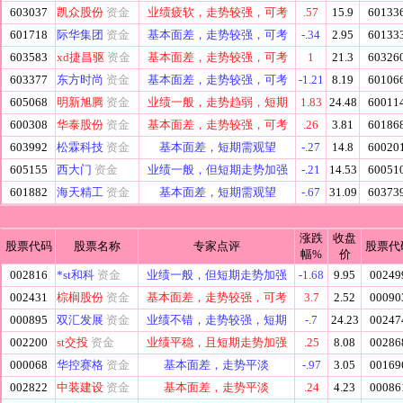
603037
凯众股份
资金
业绩疲软，走势较强，可考
.57
15.9
60133
601718
际华集团
资金
基本面差，走势较强，可考
-.34
2.95
60133
603583
xd捷昌驱
资金
基本面差，走势较强，可考
1
21.3
60326
603377
东方时尚
资金
基本面差，走势较强，可考
-1.21
8.19
60106
605068
明新旭腾
资金
业绩一般，走势趋弱，短期
1.83
24.48
60011
600308
华泰股份
资金
基本面差，走势较强，可考
.26
3.81
60186
603992
松霖科技
资金
基本面差，短期需观望
-.27
14.8
60020
605155
西大门
资金
业绩一般，但短期走势加强
-.21
14.53
60051
601882
海天精工
资金
基本面差，短期需观望
-.67
31.09
60373
涨跌
收盘
股票代码
股票名称
专家点评
股票代
幅%
价
002816
*st和科
资金
业绩一般，但短期走势加强
-1.68
9.95
00249
002431
棕榈股份
资金
基本面差，走势较强，可考
3.7
2.52
00090
000895
双汇发展
资金
业绩不错，走势较强，短期
-.7
24.23
00247
002200
st交投
资金
业绩平稳，且短期走势加强
.25
8.08
00286
000068
华控赛格
资金
基本面差，走势平淡
-.97
3.05
00169
002822
中装建设
资金
基本面差，走势平淡
.24
4.23
00086