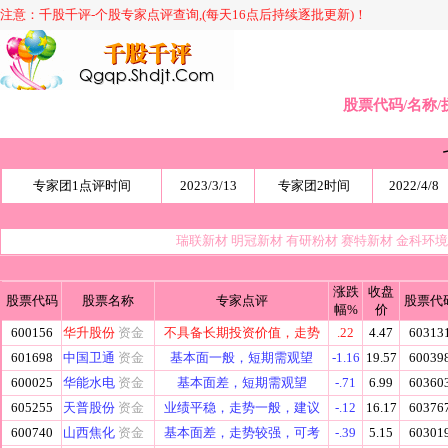
注意：千股千评-个股专家点评查询,(每天16点后持续逐批更新)！
股票代码/名称/
专家团1点评时间
2023/3/13
专家团2时间
2022/4/8
瑞联新材
明冠新材
有研粉材
赛特新材
金科环
涨跌
收盘
股票代码
股票名称
专家点评
股票代
幅%
价
600156
华升股份
资金
不具备长期投资价值，走势
.22
4.47
60313
601698
中国卫通
资金
基本面一般，短期需观望
-1.16
19.57
60039
600025
华能水电
资金
基本面差，短期需观望
-.71
6.99
60360
605255
天普股份
资金
业绩平稳，走势一般，建议
-.12
16.17
60376
600740
山西焦化
资金
基本面差，走势较强，可考
-.39
5.15
60301