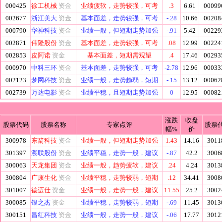
000425
徐工机械
资金
业绩疲软，走势较强，可考
.3
6.61
00099
002677
浙江美大
资金
基本面差，走势较强，可考
-.28
10.66
00208
000790
华神科技
资金
业绩一般，但短期走势加强
-.91
5.42
00229
002871
伟隆股份
资金
基本面差，走势较强，可考
.08
12.99
00224
002853
皮阿诺
资金
基本面差，短期需观望
.4
17.46
00293
000970
中科三环
资金
基本面差，走势较强，可考
-2.78
12.96
00033
002123
梦网科技
资金
业绩一般，走势趋弱，短期
-.15
13.12
00062
002739
万达电影
资金
业绩平稳，且短期走势加强
0
12.95
00082
涨跌
收盘
股票代码
股票名称
专家点评
股票
幅%
价
300978
东箭科技
资金
业绩一般，但短期走势加强
1.43
14.16
3011
301397
溯联股份
资金
业绩平稳，走势一般，建议
-.87
42.2
3006
300063
天龙集团
资金
业绩一般，趋势疲软，建议
.24
4.24
3013
300804
广康生化
资金
业绩平稳，走势较弱，短期
.12
34.41
3008
301007
德迈仕
资金
业绩一般，走势一般，建议
11.55
25.2
3002
300085
银之杰
资金
业绩平稳，走势较弱，短期
-.69
11.45
3013
300151
昌红科技
资金
业绩一般，走势一般，建议
-.06
17.77
3012