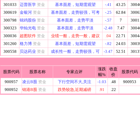
301033
迈普医学
资金
基本面差，短期需观望
-.41
43.25
3004
300619
金银河
资金
基本面差，走势较强，可考
-.25
62.84
3006
300798
锦鸡股份
资金
基本面差，走势平淡
-.57
7
3001
300323
华灿光电
资金
基本面差，走势平淡
-2.48
7.47
3004
300036
超图软件
资金
业绩一般，走势一般，建议
.04
22.71
3004
301260
格力博
资金
基本面差，短期需观望
-.82
24.03
3003
300558
贝达药业
资金
成长性一般，走势较强，可
-3.47
52.51
3013
涨跌
收盘
股票代码
股票名称
专家点评
股票代码
幅%
价
900957
凌云B股
资金
下行空间不大,关注
-1.03
.48
900953
900952
锦港B股
资金
跌势较急,近期减磅
.91
.22