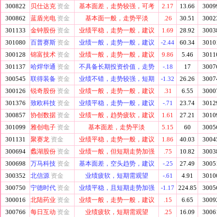
300822
贝仕达克
资金
基本面差，走势较强，可考
2.17
13.66
3009
300862
蓝盾光电
资金
基本面一般，走势平淡
.26
30.51
3002
301133
金钟股份
资金
业绩平稳，走势一般，建议
1.69
28.92
3003
301080
百普赛斯
资金
业绩一般，走势一般，建议
-2.44
60.34
3010
300128
锦富技术
资金
业绩一般，走势一般，建议
9.86
5.46
3011
301137
哈焊华通
资金
不具备长期投资价值，走势
-.18
17
3007
300545
联得装备
资金
业绩不错，走势较强，短期
-1.32
26.26
3007
300126
锐奇股份
资金
业绩一般，走势一般，建议
.31
6.55
3000
301376
致欧科技
资金
业绩平稳，走势一般，建议
-.71
23.74
3012
300857
协创数据
资金
业绩一般，趋势疲软，建议
1.61
27.21
3010
301099
雅创电子
资金
基本面差，走势平淡
5.15
60
3005
301131
聚赛龙
资金
业绩平稳，走势一般，建议
1.86
40.03
3004
300694
蠡湖股份
资金
业绩一般，但短期走势加强
.75
10.82
3003
300698
万马科技
资金
基本面差，空头趋势，建议
-.25
27.49
3005
300352
北信源
资金
业绩疲软，短期需观望
-.61
4.91
3010
300750
宁德时代
资金
业绩平稳，且短期走势加强
-1.17
224.85
3005
300016
北陆药业
资金
业绩一般，走势一般，建议
.15
6.65
3009
300766
每日互动
资金
业绩疲软，短期需观望
.25
16.09
3006