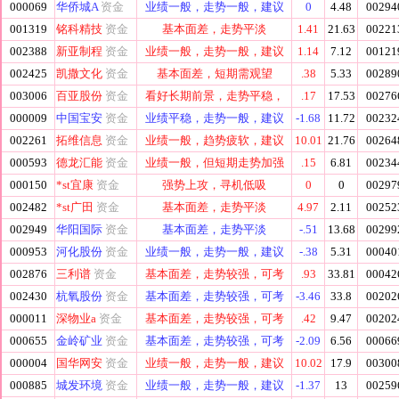
000069
华侨城A
资金
业绩一般，走势一般，建议
0
4.48
00294
001319
铭科精技
资金
基本面差，走势平淡
1.41
21.63
00221
002388
新亚制程
资金
业绩一般，走势一般，建议
1.14
7.12
00121
002425
凯撒文化
资金
基本面差，短期需观望
.38
5.33
00289
003006
百亚股份
资金
看好长期前景，走势平稳，
.17
17.53
00276
000009
中国宝安
资金
业绩平稳，走势一般，建议
-1.68
11.72
00232
002261
拓维信息
资金
业绩一般，趋势疲软，建议
10.01
21.76
00264
000593
德龙汇能
资金
业绩一般，但短期走势加强
.15
6.81
00234
000150
*st宜康
资金
强势上攻，寻机低吸
0
0
00297
002482
*st广田
资金
基本面差，走势平淡
4.97
2.11
00252
002949
华阳国际
资金
基本面差，走势平淡
-.51
13.68
00299
000953
河化股份
资金
业绩一般，走势一般，建议
-.38
5.31
00040
002876
三利谱
资金
基本面差，走势较强，可考
.93
33.81
00042
002430
杭氧股份
资金
基本面差，走势较强，可考
-3.46
33.8
00202
000011
深物业a
资金
基本面差，走势较强，可考
.42
9.47
00202
000655
金岭矿业
资金
基本面差，走势较强，可考
-2.09
6.56
00066
000004
国华网安
资金
业绩一般，走势一般，建议
10.02
17.9
00300
000885
城发环境
资金
业绩一般，走势一般，建议
-1.37
13
00259