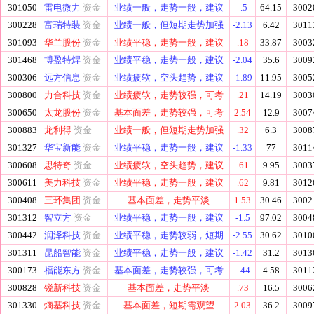
301050
雷电微力
资金
业绩一般，走势一般，建议
-.5
64.15
3002
300228
富瑞特装
资金
业绩一般，但短期走势加强
-2.13
6.42
3011
301093
华兰股份
资金
业绩平稳，走势一般，建议
.18
33.87
3003
301468
博盈特焊
资金
业绩平稳，走势一般，建议
-2.04
35.6
3009
300306
远方信息
资金
业绩疲软，空头趋势，建议
-1.89
11.95
3005
300800
力合科技
资金
业绩疲软，走势较强，可考
.21
14.19
3003
300650
太龙股份
资金
基本面差，走势较强，可考
2.54
12.9
3007
300883
龙利得
资金
业绩一般，但短期走势加强
.32
6.3
3008
301327
华宝新能
资金
业绩平稳，走势一般，建议
-1.33
77
3011
300608
思特奇
资金
业绩疲软，空头趋势，建议
.61
9.95
3003
300611
美力科技
资金
业绩平稳，走势一般，建议
.62
9.81
3012
300408
三环集团
资金
基本面差，走势平淡
1.53
30.46
3002
301312
智立方
资金
业绩平稳，走势一般，建议
-1.5
97.02
3004
300442
润泽科技
资金
业绩平稳，走势较弱，短期
-2.55
30.62
3010
301311
昆船智能
资金
业绩平稳，走势一般，建议
-1.42
31.2
3013
300173
福能东方
资金
基本面差，走势较强，可考
-.44
4.58
3011
300828
锐新科技
资金
基本面差，走势平淡
.73
16.5
3006
301330
熵基科技
资金
基本面差，短期需观望
2.03
36.2
3009