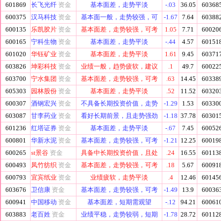
601869
长飞光纤
资金
基本面差，走势平淡
-.03
36.05
60368
600375
汉马科技
资金
基本面一般，走势较强，可
-1.67
7.64
60388
600135
乐凯胶片
资金
基本面差，走势较强，可考
1.05
7.71
60020
600165
宁科生物
资金
基本面差，走势平淡
-.44
4.57
60151
601020
华钰矿业
资金
基本面差，走势平淡
1.61
9.45
60371
603826
坤彩科技
资金
业绩一般，趋势疲软，建议
.1
49.7
60022
603700
宁水集团
资金
基本面差，走势较强，可考
.63
14.45
60338
605303
园林股份
资金
基本面差，走势平淡
.52
11.52
60320
600307
酒钢宏兴
资金
不具备长期投资价值，走势
-1.29
1.53
60330
603087
甘李药业
资金
看好长期前景，且走势强劲
-1.18
37.78
60301
601236
红塔证券
资金
基本面差，走势平淡
-.67
7.45
60052
600801
华新水泥
资金
基本面差，走势较强，可考
-1.21
12.25
60019
600265
st景谷
资金
具备中长期投资价值，且处
.24
16.55
60113
600493
凤竹纺织
资金
基本面差，走势较强，可考
.18
5.67
60091
600793
宜宾纸业
资金
业绩疲软，走势平淡
.4
12.46
60145
603676
卫信康
资金
基本面差，走势较强，可考
-1.49
13.9
60036
600941
中国移动
资金
基本面差，短期需观望
-.12
94.21
60061
603883
老百姓
资金
业绩平稳，走势较弱，短期
-1.78
28.72
60112