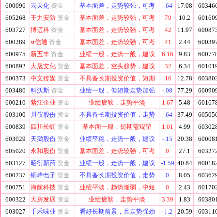
600096
云天化
资金
基本面差，走势较强，可考
-.64
17.08
60346
605268
王力安防
资金
基本面差，走势较强，可考
.79
10.2
60160
603727
博迈科
资金
基本面差，走势较强，可考
.42
11.97
60087
600289
st信通
资金
基本面差，走势较强，可考
.41
2.44
60039
600975
新五丰
资金
业绩一般，走势一般，建议
6.16
9.83
60077
600892
大晟文化
资金
基本面差，空头趋势，建议
.32
6.34
60101
600373
中文传媒
资金
不具备长期投资价值，短期
.16
12.78
60380
603486
科沃斯
资金
业绩一般，但短期走势加强
-.08
77.29
60090
600210
紫江企业
资金
业绩疲软，走势平淡
1.67
5.48
60167
603100
川仪股份
资金
不具备长期投资价值，走势
-.64
37.49
60505
600839
四川长虹
资金
基本面一般，短期需观望
1.01
4.99
60302
603029
天鹅股份
资金
业绩平稳，走势一般，建议
-.15
20.38
60008
605020
永和股份
资金
基本面差，走势较强，可考
0
27.1
60327
603127
昭衍新药
资金
业绩一般，走势一般，建议
-1.59
40.84
60018
600237
铜峰电子
资金
不具备长期投资价值，走势
0
8.05
60362
600751
海航科技
资金
业绩平淡，趋势渐弱，中短
0
2.43
60170
600322
天房发展
资金
业绩疲软，走势平淡
3.39
1.83
60380
603027
千禾味业
资金
看好长期前景，且走势强劲
-1.2
20.59
60311